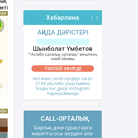
лық
меті
Хабарлама
РІ
АҚИДА ДӘРІСТЕРІ
ФИҚҺ 
лов
Шынболат Үмбетов
Нұрбо
ітінің
""Ақтөбе қалалық орталық" мешітінің
""Нұр Ғасыр"
наиб имамы
на
ТІКЕЛЕЙ ЭФИРДЕ
ТІКЕ
і сағат
Аптаның сенбі күндері сағат
Аптаның сәрс
мен)
21:00 (Ақтөбе уақытымен)
21:00 (Ақ
gram
Біздің nur_gasyr Instagram
Біздің nu
парақшамызда
пар
CALL-ОРТАЛЫҚ
Барлық діни сұрақтарға
жауапты осы жерден ала-