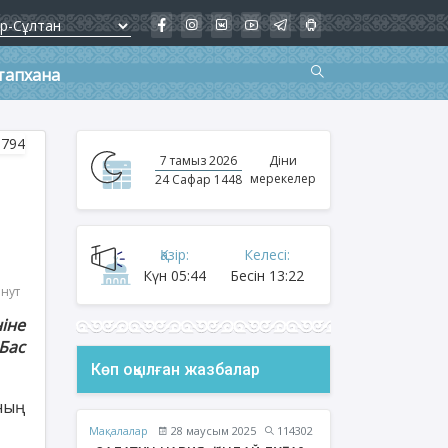
тапхана
7 тамыз 2026
Діни
мерекелер
24 Сафар 1448
Қазір:
Келесі:
Күн
05:44
Бесін
13:22
инут
іне
Бас
Көп оқылған жазбалар
ның
Мақалалар
28 маусым 2025
114302