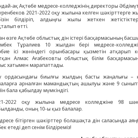
ндай-ақ Ақтөбе медресе-колледжінің директоры Әбдімүт
уренбеков 2021-2022 оқу жылына келген шәкірттерге ж
бізін білдіріп, алдыңғы жылы жеткен жетістіктер
талып өтті.
ан өзге Ақтөбе облыстық дін істері басқармасының басш
імбек Тұралиев 10 жылдан бері медресе-колледжі
рбие ісі жөніндегі орынбасары қызметін атқарып к
тқан Алмас Ағабековты облыстық білім басқармасы
ғыс хатымен марапаттады.
у ордасындағы биылғы жылдың басты жаңалығы – 
лаларға арналған мамандықтың ашылуы және 9 сынып
енов Бекжан
Жұмабаев Данияр
Ақ
ін бала қабылдау мүмкіндігі.
ангелдіұлы
Әлимұхамедұлы
21-2022 оқу жылына медресе колледжіне 98 шәк
былданды, оның 10-ы қыз балалар.
дресе бітірген шәкірттер болашақта дін саласында аяң
ек етеді деп сенім білдіреміз!