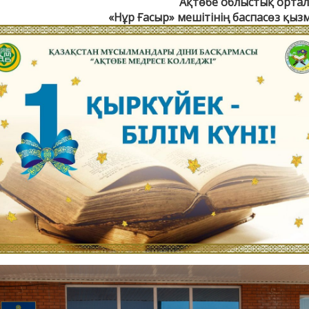
Ақтөбе облыстық орта
«Нұр Ғасыр» мешітінің баспасөз қыз
АҚИДА ДӘРІСТЕРІ
ФИҚҺ ДӘРІСТЕ
Шынболат Үмбетов
Нұрбол Смағұ
""Ақтөбе қалалық орталық" мешітінің
""Нұр Ғасыр" облыстық меш
наиб имамы
наиб имамы
ТІКЕЛЕЙ ЭФИРДЕ
ТІКЕЛЕЙ ЭФИРДЕ
Аптаның сенбі күндері сағат
Аптаның сәрсенбі күндер
21:00 (Ақтөбе уақытымен)
21:00 (Ақтөбе уақыты
Біздің nur_gasyr Instagram
Біздің nur_gasyr Insta
парақшамызда
парақшамызда