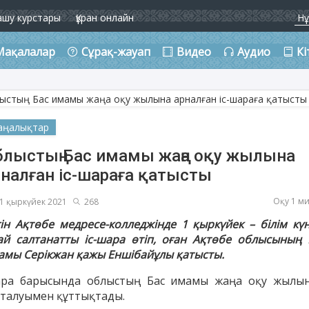
ашу курстары
Құран онлайн
Мақалалар
Сұрақ-жауап
Видео
Аудио
Кі
аңалықтар
блыстың Бас имамы жаңа оқу жылына
рналған іс-шараға қатысты
Оқу 1 м
1 қыркүйек 2021
268
гін Ақтөбе медресе-колледжінде 1 қыркүйек – білім күн
ай салтанатты іс-шара өтіп, оған Ақтөбе облысының 
амы Серікжан қажы Еншібайұлы қатысты.
ра барысында облыстың Бас имамы жаңа оқу жылы
сталуымен құттықтады.