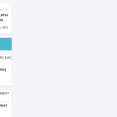
есі
дағы
ында
ынға
к 2021
олды
НІҢ
ират