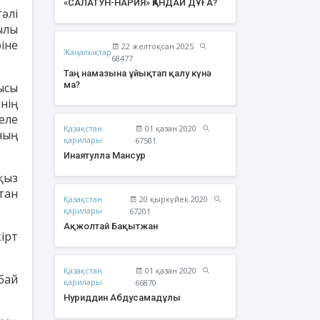
«САЛАТУН-НАРИЯ» ҚАНДАЙ ДҰҒА?
әлі
ылы
іне
22 желтоқсан 2025
Жаңалықтар
68477
Таң намазына ұйықтап қалу күнә
ма?
ысы
нің
еле
Қазақстан
01 қазан 2020
ның
қарилары
67501
Инаятулла Мансур
қыз
тан
Қазақстан
20 қыркүйек 2020
жолтай Бақытжан
Әбішев Қуаныш
қарилары
67201
Тоқсанбайұлы
Ақжолтай Бақытжан
ірт
Қазақстан
01 қазан 2020
бай
қарилары
66870
Нуриддин Абдусамадұлы