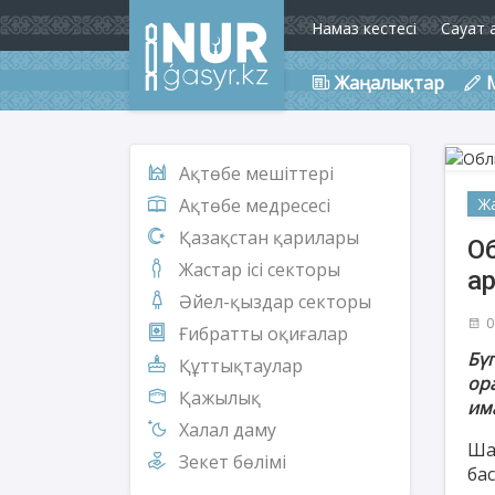
Намаз кестесі
Сауат 
Жаңалықтар
Ақтөбе мешіттері
Ж
Ақтөбе медресесі
Қазақстан қарилары
О
Жастар ісі секторы
а
Әйел-қыздар секторы
0
Ғибратты оқиғалар
Бү
Құттықтаулар
ор
Қажылық
им
Халал даму
Ша
Зекет бөлімі
ба