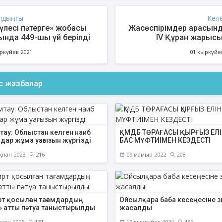
лдыңғы
Кел
 үлесі пәтерге» жобасы
Жасөспірімдер арасын
ында 449-шы үй берілді
IV Құран жарыс
Ақтөбелік бүлдіршін 2 ор
ркүйек 2021
01 қыркүйе
ие б
ас жазбалар
тау: Облыстан келген наиб
ҚМДБ ТӨРАҒАСЫ ҚЫРҒЫЗ ЕЛІ
дар жұма уағызын жүргізді
БАС МҮФТИІМЕН КЕЗДЕСТІ
қпан 2023
216
09 мамыр 2022
208
рт қосылған тағамдардың
Ойсылқара баба кесеңесіне з
і» атты пәтуа таныстырылды
жасалды
азан 2025
131
19 қыркүйек 2024
452