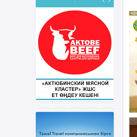
-
ФИҚҺ ДӘРІСТЕРІ
Нұрбол Смағұлов
""Нұр Ғасыр" облыстық мешітінің
наиб имамы
ТІКЕЛЕЙ ЭФИРДЕ
Аптаның сәрсенбі күндері сағат
21:00 (Ақтөбе уақытымен)
Біздің nur_gasyr Instagram
парақшамызда