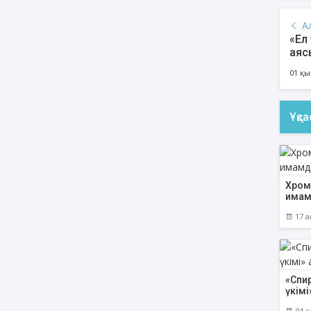
А
«Ел
аяс
01 қы
Ұқс
Хром
имам
17 а
«Спи
үкім
04 қ