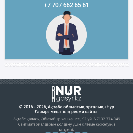
+7 707 662 65 61
© 2016 - 2026, Ақтөбе облыстық орталық «Нұр
Ғасыр» мешітінің ресми сайты.
Ақтөбе қаласы, Әбілхайыр хан көшесі, 92-үй. 8-7132-774-349
Сайт материалдарын қолдану үшін сілтеме көрсетуіңіз
міндетті.