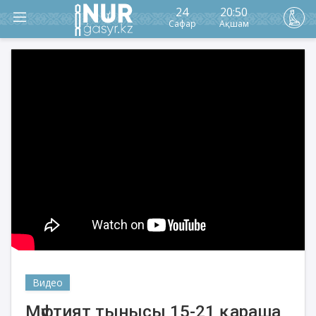
24
20:50
Сафар
Ақшам
Видео
Мүфтият тынысы 15-21 қараша