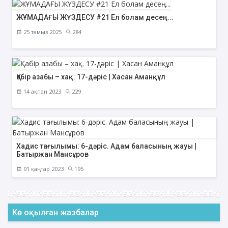
ЖҰМАДАҒЫ ЖҮЗДЕСУ #21 Ел болам десең...
25 тамыз 2025
284
Қабір азабы – хақ. 17-дәріс | Хасан Аманқұл
14 ақпан 2023
229
Хадис тағылымы: 6-дәріс. Адам баласының жауы |
Батыржан Мансұров
01 қаңтар 2023
195
Көп оқылған жазбалар