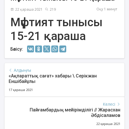
Оқу 1 минут
22 қараша 2021
219
Мүфтият тынысы
15-21 қараша
Бөлісу:
Алдыңғы
«Ақпараттық сағат» хабары \ Серікжан
Еншібайұлы
17 қараша 2021
Келесі
Пайғамбардың мейірімділігі // Жарасхан
Әбдісаламов
22 қараша 2021