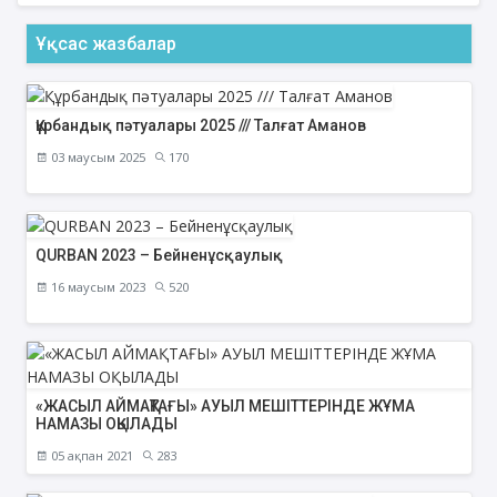
Ұқсас жазбалар
Құрбандық пәтуалары 2025 /// Талғат Аманов
03 маусым 2025
170
QURBAN 2023 – Бейненұсқаулық
16 маусым 2023
520
«ЖАСЫЛ АЙМАҚТАҒЫ» АУЫЛ МЕШІТТЕРІНДЕ ЖҰМА
НАМАЗЫ ОҚЫЛАДЫ
05 ақпан 2021
283