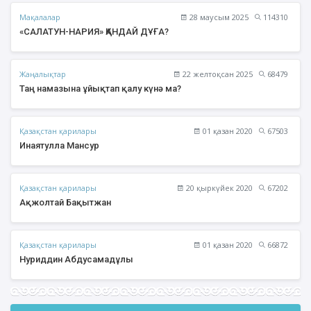
Мақалалар
28 маусым 2025
114310
«САЛАТУН-НАРИЯ» ҚАНДАЙ ДҰҒА?
Жаңалықтар
22 желтоқсан 2025
68479
Таң намазына ұйықтап қалу күнә ма?
Қазақстан қарилары
01 қазан 2020
67503
Инаятулла Мансур
Қазақстан қарилары
20 қыркүйек 2020
67202
Ақжолтай Бақытжан
Қазақстан қарилары
01 қазан 2020
66872
Нуриддин Абдусамадұлы