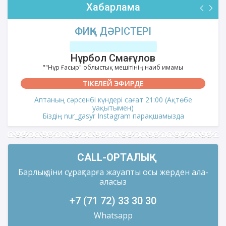
Хабарлама
ФИҚҺ ДӘРІСТЕРІ
Нұрбол Смағұлов
""Нұр Ғасыр" облыстық мешітінің наиб имамы
ТІКЕЛЕЙ ЭФИРДЕ
Аптаның сәрсенбі күндері сағат 21:00 (Ақтөбе
уақытымен)
Біздің nur_gasyr Instagram парақшамызда
CALL-ОРТАЛЫҚ
Барлық діни сұрақтарға жауапты осы жерден ала-
аласыз
+7 (71 72) 33 30 30
Whatsapp