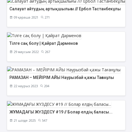
Салауат айтудың артықшылығы /// Ербол Тастанбекұлы
09 қараша 2021
271
Тілге сақ болу | Қайрат Дәрменов
29 маусым 2022
267
РАМАЗАН – МЕЙІРІМ АЙЫ Наурызбай қажы Тағанұлы
22 наурыз 2023
204
ЖҰМАДАҒЫ ЖҮЗДЕСУ #19 // Болар елдің баласы...
21 шілде 2025
547