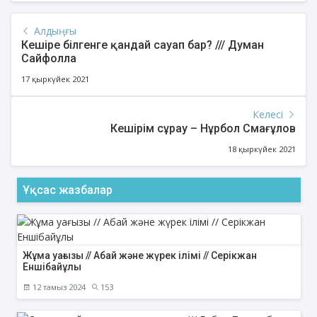
Алдыңғы
Кешіре білгенге қандай сауап бар? /// Думан
Сайфолла
17 қыркүйек 2021
Келесі
Кешірім сұрау – Нұрбол Смағұлов
18 қыркүйек 2021
Ұқсас жазбалар
Жұма уағызы // Абай және жүрек ілімі // Серікжан
Еншібайұлы
12 тамыз 2024
153