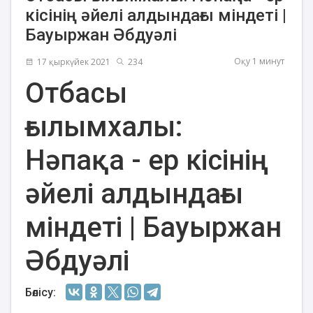
кісінің әйелі алдындағы міндеті |
Бауыржан Әбдуәлі
Оқу 1 минут
17 қыркүйек 2021
234
Отбасы
ғылымхалы:
Нәпақа - ер кісінің
әйелі алдындағы
міндеті | Бауыржан
Әбдуәлі
Бөлісу: