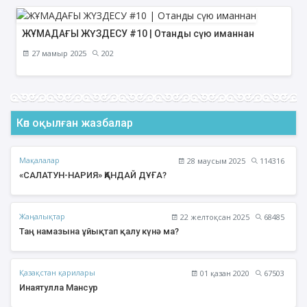
ЖҰМАДАҒЫ ЖҮЗДЕСУ #10 | Отанды сүю иманнан
27 мамыр 2025
202
Көп оқылған жазбалар
Мақалалар
28 маусым 2025
114316
«САЛАТУН-НАРИЯ» ҚАНДАЙ ДҰҒА?
Жаңалықтар
22 желтоқсан 2025
68485
Таң намазына ұйықтап қалу күнә ма?
Қазақстан қарилары
01 қазан 2020
67503
Инаятулла Мансур