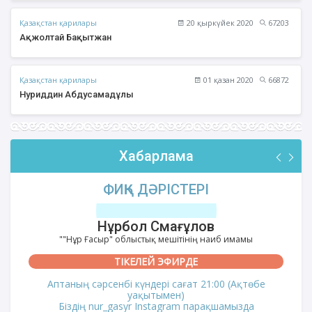
Қазақстан қарилары
20 қыркүйек 2020
67203
Ақжолтай Бақытжан
Қазақстан қарилары
01 қазан 2020
66872
Нуриддин Абдусамадұлы
Хабарлама
ФИҚҺ ДӘРІСТЕРІ
Нұрбол Смағұлов
""Нұр Ғасыр" облыстық мешітінің наиб имамы
ТІКЕЛЕЙ ЭФИРДЕ
Аптаның сәрсенбі күндері сағат 21:00 (Ақтөбе
уақытымен)
Біздің nur_gasyr Instagram парақшамызда