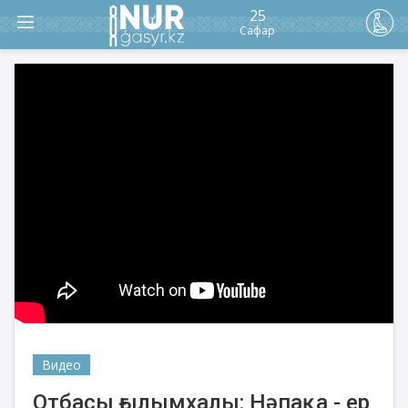
25
Сафар
Видео
Отбасы ғылымхалы: Нәпақа - ер