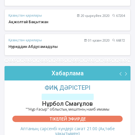
Қазақстан қарилары
20 қыркүйек 2020
67204
Ақжолтай Бақытжан
Қазақстан қарилары
01 қазан 2020
66872
Нуриддин Абдусамадұлы
Хабарлама
ФИҚҺ ДӘРІСТЕРІ
Нұрбол Смағұлов
""Нұр Ғасыр" облыстық мешітінің наиб имамы
ТІКЕЛЕЙ ЭФИРДЕ
Аптаның сәрсенбі күндері сағат 21:00 (Ақтөбе
уақытымен)