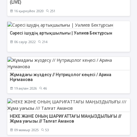
(LIVE)
16 қыркүйек 2020
251
Сәресі ішудің артықшылығы | Уәлиев Бектұрсын
06 сәуір 2022
214
Жұмадағы жүздесу // Нутрицолог кеңесі / Арина
Нұғманова
19 ақпан 2026
46
НЕКЕ ЖӘНЕ ОНЫҢ ШАРИҒАТТАҒЫ МАҢЫЗДЫЛЫҒЫ ///
Жұма уағызы /// Талғат Аманов
09 мамыр 2025
53