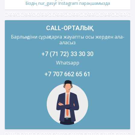
Біздің nur_gasyr Instagram парақшамызда
CALL-ОРТАЛЫҚ
Барлық діни сұрақтарға жауапты осы жерден ала-
аласыз
+7 (71 72) 33 30 30
Whatsapp
+7 707 662 65 61