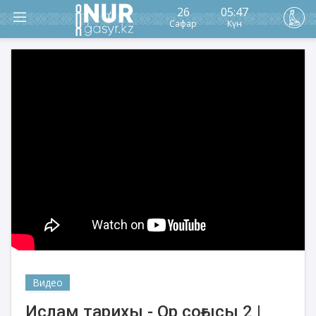
26
05:47
Сафар
Күн
Видео
Ислам тарихы - Ор соғысы 2 |