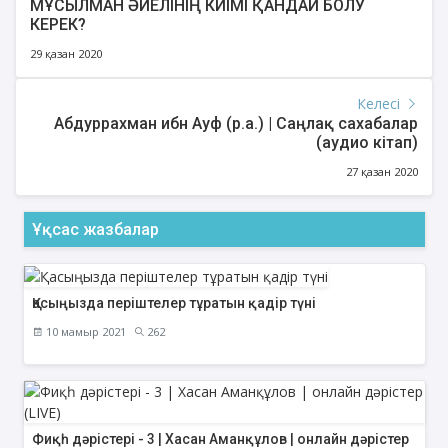
МҰСЫЛМАН ӘЙЕЛІНІҢ КИІМІ ҚАНДАЙ БОЛУ
КЕРЕК?
29 қазан 2020
Келесі
Абдуррахман ибн Ауф (р.а.) | Саңлақ сахабалар
(аудио кітап)
27 қазан 2020
Ұқсас жазбалар
Қасыңызда періштелер тұратын қадір түні
10 мамыр 2021
262
Фиқһ дәрістері - 3 | Хасан Аманқұлов | онлайн дәрістер