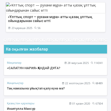
«Ұлттық спорт — рухани мұра» атты қазақ ұлттық
ойындарынан сайыс өтті
23 қараша 2025
56
Көп оқылған жазбалар
Мақалалар
28 маусым 2025
114341
«САЛАТУН-НАРИЯ» ҚАНДАЙ ДҰҒА?
Жаңалықтар
22 желтоқсан 2025
68489
Таң намазына ұйықтап қалу күнә ма?
Қазақстан қарилары
01 қазан 2020
67504
Инаятулла Мансур