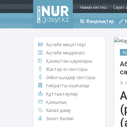
Намаз кестесі
Сауат 
Жаңалықтар
Ақтөбе мешіттері
В
Ақтөбе медресесі
Қазақстан қарилары
Аб
Жастар ісі секторы
са
Әйел-қыздар секторы
2
Ғибратты оқиғалар
А
Құттықтаулар
Қажылық
(
Халал даму
Зекет бөлімі
(