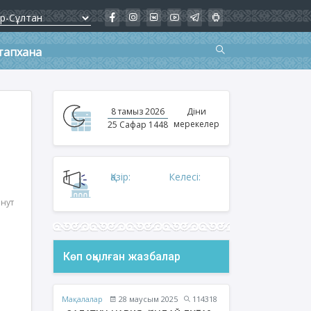
тапхана
8 тамыз 2026
Діни
мерекелер
25 Сафар 1448
Қазір:
Келесі:
инут
Көп оқылған жазбалар
Мақалалар
28 маусым 2025
114318