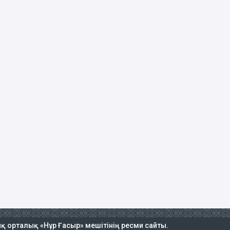
тық орталық «Нұр Ғасыр» мешітінің ресми сайты.