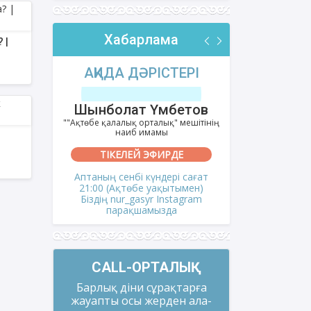
Хабарлама
 |
РІ
АҚИДА ДӘРІСТЕРІ
ФИҚҺ 
лов
Шынболат Үмбетов
Нұрбо
ітінің
""Ақтөбе қалалық орталық" мешітінің
""Нұр Ғасыр"
наиб имамы
на
ТІКЕЛЕЙ ЭФИРДЕ
ТІКЕ
і сағат
Аптаның сенбі күндері сағат
Аптаның сәрс
мен)
21:00 (Ақтөбе уақытымен)
21:00 (Ақ
gram
Біздің nur_gasyr Instagram
Біздің nu
парақшамызда
пар
CALL-ОРТАЛЫҚ
Барлық діни сұрақтарға
жауапты осы жерден ала-