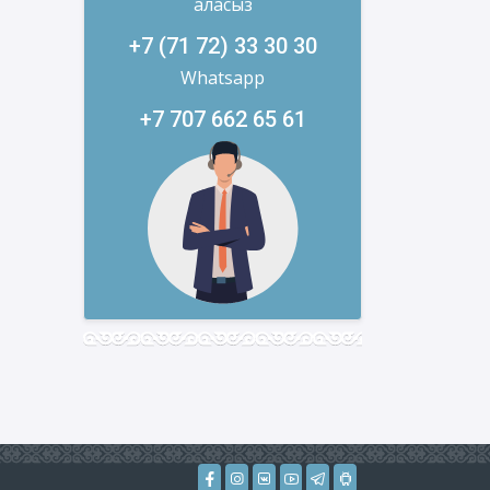
аласыз
+7 (71 72) 33 30 30
Whatsapp
+7 707 662 65 61