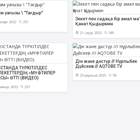
м уағызы \ "Тағдыр"
Зекет пен садақа бір амал ма?
ілде 2022
251
Қанат Қыдырмин
АҚИДА ДӘРІСТЕРІ
ФИҚҺ ДӘРІСТЕ
21 сәуір 2022
189
Шынболат Үмбетов
Нұрбол Смағұ
""Ақтөбе қалалық орталық" мешітінің
""Нұр Ғасыр" облыстық меш
наиб имамы
наиб имамы
Дін және дәстүр /// Нұрлыбек
Дүйсеев /// AQTOBE TV
ІСТАНДА ТҮРКІТІЛДЕС
ТІКЕЛЕЙ ЭФИРДЕ
ТІКЕЛЕЙ ЭФИРДЕ
ЕКЕТТЕРДІҢ «МҮФТИЛЕР
23 қараша 2025
58
СЫ» ӨТТІ (ВИДЕО)
Аптаның сенбі күндері сағат
Аптаның сәрсенбі күндер
21:00 (Ақтөбе уақытымен)
21:00 (Ақтөбе уақыты
амыр 2022
257
Біздің nur_gasyr Instagram
Біздің nur_gasyr Insta
парақшамызда
парақшамызда