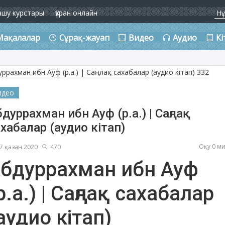
ашу курстары
Құран онлайн
Мақалалар
Сұрақ-жауап
Видео
Аудио
Кі
идео
дуррахман ибн Ауф (р.а.) | Саңлақ
хабалар (аудио кітап)
Оқу 0 м
7 қазан 2020
470
бдуррахман ибн Ауф
р.а.) | Саңлақ сахабалар
аудио кітап)