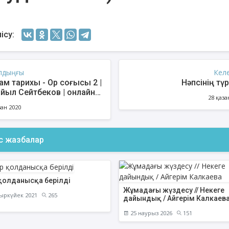
ісу:
лдыңғы
Кел
ам тарихы - Ор соғысы 2 |
Нәпсінің түр
йыл Сейтбеков | онлайн
28 қаза
стер (LIVE)
зан 2020
ас жазбалар
енов Бекжан
Жұмабаев Данияр
Ақ
ангелдіұлы
Әлимұхамедұлы
 қолданысқа берілді
Жұмадағы жүздесу // Некеге
ыркүйек 2021
265
дайындық / Айгерім Калкаев
25 наурыз 2026
151