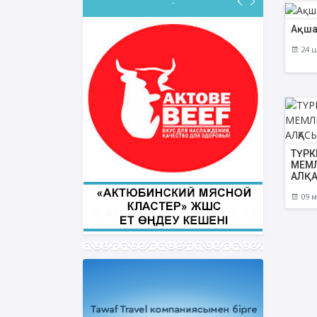
-
Ақша
24 ш
ФИҚҺ ДӘРІСТЕРІ
Нұрбол Смағұлов
""Нұр Ғасыр" облыстық мешітінің
наиб имамы
ТҮРК
ТІКЕЛЕЙ ЭФИРДЕ
МЕМЛ
АЛҚА
Аптаның сәрсенбі күндері сағат
21:00 (Ақтөбе уақытымен)
09 м
Біздің nur_gasyr Instagram
парақшамызда