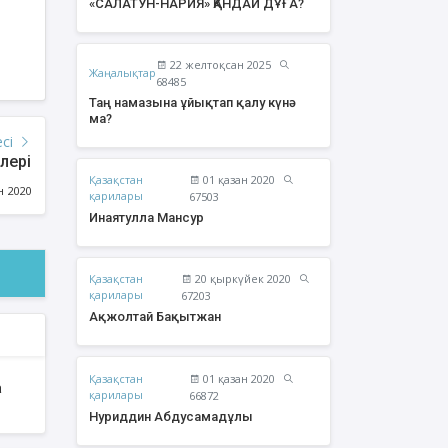
«САЛАТУН-НАРИЯ» ҚАНДАЙ ДҰҒА?
22 желтоқсан 2025
Жаңалықтар
68485
Таң намазына ұйықтап қалу күнә
ма?
есі
лері
Қазақстан
01 қазан 2020
н 2020
қарилары
67503
Инаятулла Мансур
Қазақстан
20 қыркүйек 2020
жолтай Бақытжан
Әбішев Қуаныш
қарилары
67203
Тоқсанбайұлы
Ақжолтай Бақытжан
Қазақстан
01 қазан 2020
а
қарилары
66872
Нуриддин Абдусамадұлы