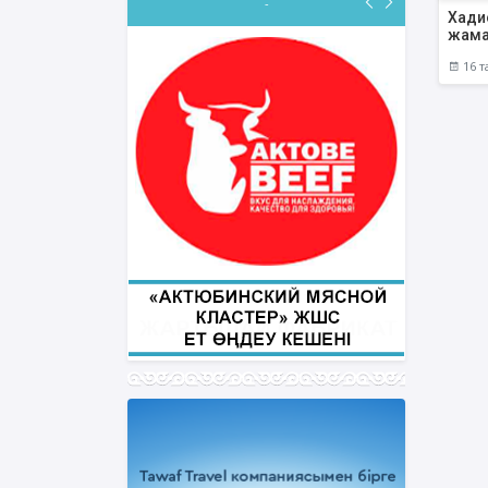
-
Хади
жама
16 т
ФИҚҺ ДӘРІСТЕРІ
Нұрбол Смағұлов
""Нұр Ғасыр" облыстық мешітінің
наиб имамы
ТІКЕЛЕЙ ЭФИРДЕ
Аптаның сәрсенбі күндері сағат
21:00 (Ақтөбе уақытымен)
Біздің nur_gasyr Instagram
парақшамызда