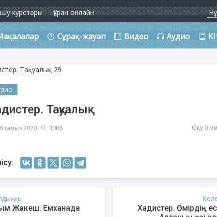
ашу курстары
Құран онлайн
Мақалалар
Сұрақ-жауап
Видео
Аудио
Кі
удио
дистер. Тақуалық
Оқу 0 м
6 тамыз 2020
3006
ісу:
лдыңғы
Кел
ым Жакеш. Емханада
Хадистер. Өмірдің ес