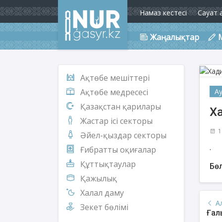
Намаз кестесі
Сауат 
Жаңалықтар
Ақтөбе мешіттері
А
Ақтөбе медресесі
Қазақстан қарилары
Ха
Жастар ісі секторы
1
Әйел-қыздар секторы
.
Ғибратты оқиғалар
Құттықтаулар
Бөл
Қажылық
Халал даму
А
Зекет бөлімі
Ғал