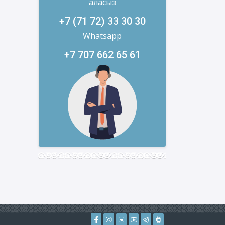
аласыз
+7 (71 72) 33 30 30
Whatsapp
+7 707 662 65 61