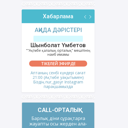
Хабарлама
РІ
АҚИДА ДӘРІСТЕРІ
ФИҚҺ 
лов
Шынболат Үмбетов
Нұрбо
ітінің
""Ақтөбе қалалық орталық" мешітінің
""Нұр Ғасыр"
наиб имамы
на
ТІКЕЛЕЙ ЭФИРДЕ
ТІКЕ
і сағат
Аптаның сенбі күндері сағат
Аптаның сәрс
мен)
21:00 (Ақтөбе уақытымен)
21:00 (Ақ
gram
Біздің nur_gasyr Instagram
Біздің nu
парақшамызда
пар
CALL-ОРТАЛЫҚ
Барлық діни сұрақтарға
жауапты осы жерден ала-