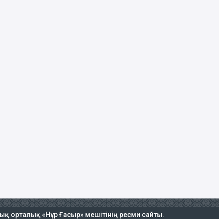
тық орталық «Нұр Ғасыр» мешітінің ресми сайты.