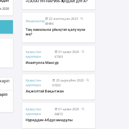
лады
«САЛАТУН-НАРИЯ» ҚАНДАЙ ДҰҒА?
з 2020
22 желтоқсан 2025
Жаңалықтар
68486
Таң намазына ұйықтап қалу күнә
ма?
Қазақстан
01 қазан 2020
қарилары
67503
Инаятулла Мансур
Қазақстан
20 қыркүйек 2020
жолтай Бақытжан
Әбішев Қуаныш
қарилары
67203
Тоқсанбайұлы
Ақжолтай Бақытжан
өріп
Қазақстан
01 қазан 2020
қарилары
66872
Нуриддин Абдусамадұлы