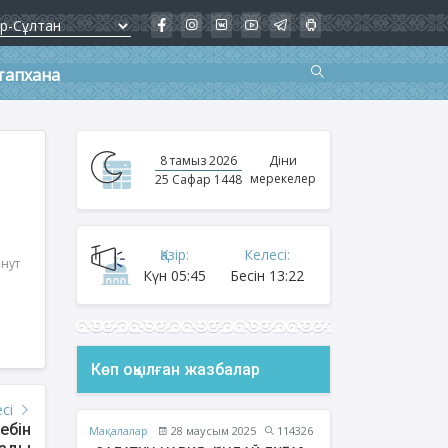
тапхана
8 тамыз 2026
Діни
мерекелер
25 Сафар 1448
Қазір:
Келесі:
инут
Күн
05:45
Бесін
13:22
Көп оқылған жазбалар
есі
ебін
Мақалалар
28 маусым 2025
114326