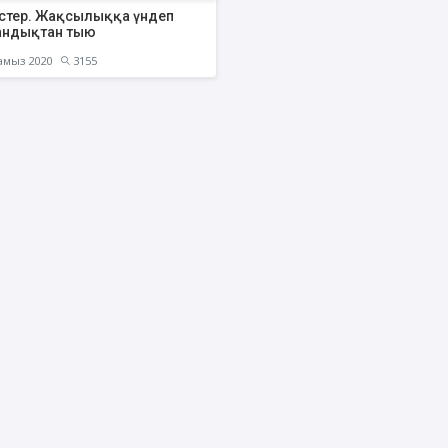
стер. Жақсылыққа үндеп
ндықтан тыю
амыз 2020
3155
АҚИДА ДӘРІСТЕРІ
ФИҚҺ ДӘРІСТЕ
Шынболат Үмбетов
Нұрбол Смағұ
""Ақтөбе қалалық орталық" мешітінің
""Нұр Ғасыр" облыстық меш
наиб имамы
наиб имамы
ТІКЕЛЕЙ ЭФИРДЕ
ТІКЕЛЕЙ ЭФИРДЕ
Аптаның сенбі күндері сағат
Аптаның сәрсенбі күндер
21:00 (Ақтөбе уақытымен)
21:00 (Ақтөбе уақыты
Біздің nur_gasyr Instagram
Біздің nur_gasyr Insta
парақшамызда
парақшамызда