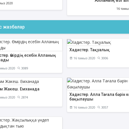
Алланың өзі а
мыз 2020
16 тамы
ас жазбалар
Хадистер. Тақуалық
тер. Өмірдің есебін Алланың
16 тамыз 2020
3006
алады
амыз 2020
3089
енов Бекжан
Жұмабаев Данияр
Ақ
ангелдіұлы
Әлимұхамедұлы
м Жакеш. Емханада
Хадистер. Алла Тағала бәрін к
амыз 2020
2874
бақылаушы
16 тамыз 2020
3057