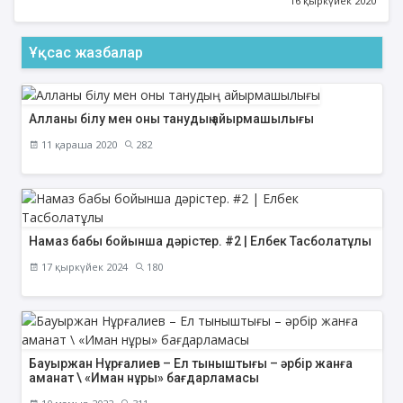
16 қыркүйек 2020
Ұқсас жазбалар
Алланы білу мен оны танудың айырмашылығы
11 қараша 2020
282
Намаз бабы бойынша дәрістер. #2 | Елбек Тасболатұлы
17 қыркүйек 2024
180
Бауыржан Нұрғалиев – Ел тыныштығы – әрбір жанға
аманат \ «Иман нұры» бағдарламасы