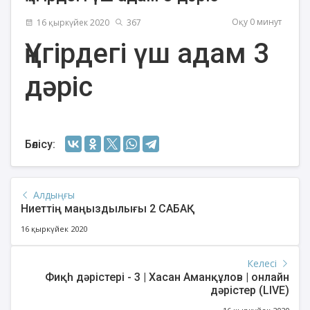
Оқу 0 минут
16 қыркүйек 2020
367
Үңгірдегі үш адам 3
дәріс
Бөлісу:
Алдыңғы
Ниеттің маңыздылығы 2 САБАҚ
16 қыркүйек 2020
Келесі
Фиқһ дәрістері - 3 | Хасан Аманқұлов | онлайн
дәрістер (LIVE)