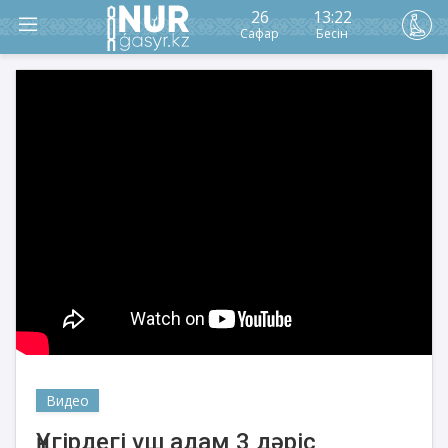
26
13:22
Сафар
Бесін
Видео
Үңгірдегі үш адам 3 дәріс