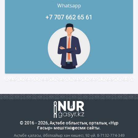
Whatsapp
+7 707 662 65 61
© 2016 - 2026, Ақтөбе облыстық орталық «Нұр
Ғасыр» мешітінің ресми сайты.
Ақтөбе қаласы, Әбілхайыр хан көшесі, 92-үй. 8-7132-774-349