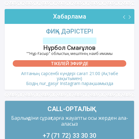
Хабарлама
ФИҚҺ ДӘРІСТЕРІ
Нұрбол Смағұлов
""Нұр Ғасыр" облыстық мешітінің наиб имамы
ТІКЕЛЕЙ ЭФИРДЕ
Аптаның сәрсенбі күндері сағат 21:00 (Ақтөбе
уақытымен)
Біздің nur_gasyr Instagram парақшамызда
CALL-ОРТАЛЫҚ
Барлық діни сұрақтарға жауапты осы жерден ала-
аласыз
+7 (71 72) 33 30 30