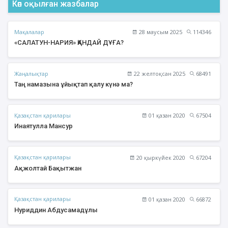
Көп оқылған жазбалар
Мақалалар
28 маусым 2025
114346
«САЛАТУН-НАРИЯ» ҚАНДАЙ ДҰҒА?
Жаңалықтар
22 желтоқсан 2025
68491
Таң намазына ұйықтап қалу күнә ма?
Қазақстан қарилары
01 қазан 2020
67504
Инаятулла Мансур
Қазақстан қарилары
20 қыркүйек 2020
67204
Ақжолтай Бақытжан
Қазақстан қарилары
01 қазан 2020
66872
Нуриддин Абдусамадұлы