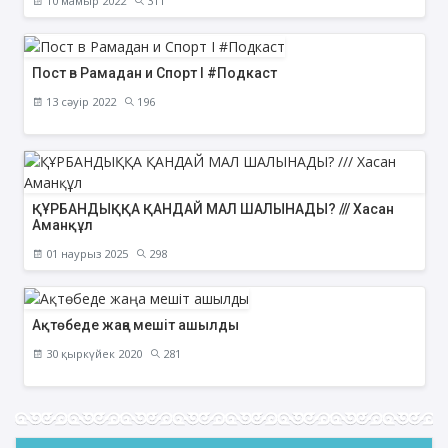
10 мамыр 2022
311
Пост в Рамадан и Спорт I #Подкаст
13 сәуір 2022
196
ҚҰРБАНДЫҚҚА ҚАНДАЙ МАЛ ШАЛЫНАДЫ? /// Хасан
Аманқұл
01 наурыз 2025
298
Ақтөбеде жаңа мешіт ашылды
30 қыркүйек 2020
281