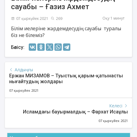
сауабы – Ғазиз Ахмет
Оқу 1 минут
07 қыркүйек 2021
269
Білім иелеріне жәрдемдесудің сауабы туралы
біз не білеміз?
Бөлісу:
Алдыңғы
Ержан МИЗАМОВ – Туыстық қарым-қатынасты
нығайтудың жолдары
07 қыркүйек 2021
Келесі
Исламдағы бауырмалдық – Фархат Исаұлы
07 қыркүйек 2021