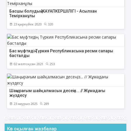
Басшы болудың ЖАУАПКЕРШІЛІГІ - Асылхан
Темірханұлы
23 қыркүйек 2020
320
Бас мүфтидің Түркия Республикасына ресми сапары
басталды
02 желтоқсан 2021
253
Шаңырағым шайқалмасын десеңіз... // Жұмадағы
жүздесу
23 наурыз 2025
289
Көп оқылған жазбалар