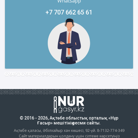
Whatsapp
+7 707 662 65 61
© 2016 - 2026, Ақтөбе облыстық орталық «Нұр
Ғасыр» мешітінің ресми сайты.
Ақтөбе қаласы, Әбілхайыр хан көшесі, 92-үй. 8-7132-774-349
Сайт материалдарын қолдану үшін сілтеме көрсетуіңіз