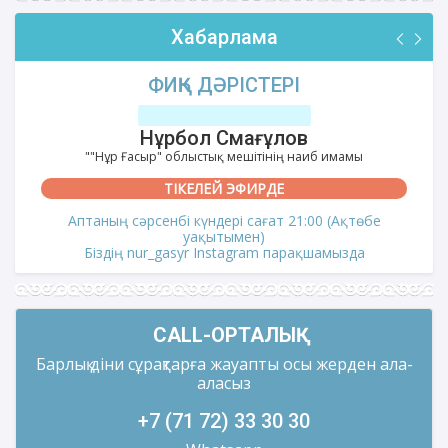
Хабарлама
ФИҚҺ ДӘРІСТЕРІ
Нұрбол Смағұлов
""Нұр Ғасыр" облыстық мешітінің наиб имамы
ТІКЕЛЕЙ ЭФИРДЕ
Аптаның сәрсенбі күндері сағат 21:00 (Ақтөбе
уақытымен)
Біздің nur_gasyr Instagram парақшамызда
CALL-ОРТАЛЫҚ
Барлық діни сұрақтарға жауапты осы жерден ала-
аласыз
+7 (71 72) 33 30 30