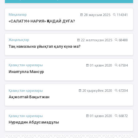
Мақалалар
28 маусым 2025
114341
«САЛАТУН-НАРИЯ» ҚАНДАЙ ДҰҒА?
Жаңалықтар
22 желтоқсан 2025
68488
Таң намазына ұйықтап қалу күнә ма?
Қазақстан қарилары
01 қазан 2020
67504
Инаятулла Мансур
Қазақстан қарилары
20 қыркүйек 2020
67204
Ақжолтай Бақытжан
Қазақстан қарилары
01 қазан 2020
66872
Нуриддин Абдусамадұлы