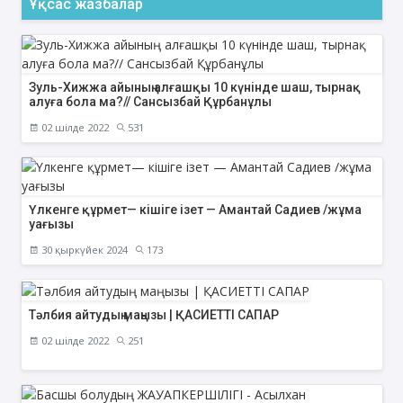
Ұқсас жазбалар
Зуль-Хижжа айының алғашқы 10 күнінде шаш, тырнақ
алуға бола ма?// Сансызбай Құрбанұлы
02 шілде 2022
531
Үлкенге құрмет— кішіге ізет — Амантай Садиев /жұма
уағызы
30 қыркүйек 2024
173
Тәлбия айтудың маңызы | ҚАСИЕТТІ САПАР
02 шілде 2022
251