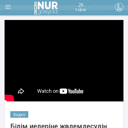
26
Сафар
Видео
Білім иелеріне жәрдемдесудің