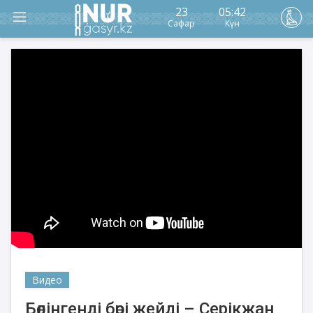
23
05:42
Сафар
Күн
Видео
Бөлінгенді бөрі жейді – Серікжан