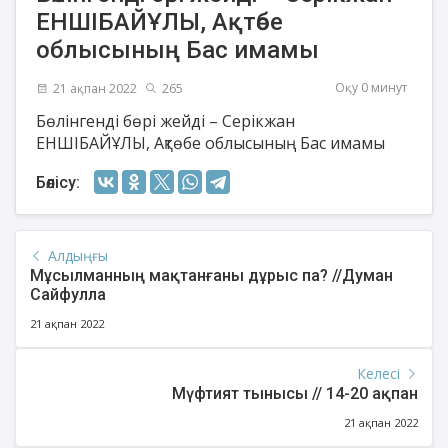
ЕНШІБАЙҰЛЫ, Ақтөбе
облысының Бас имамы
Оқу 0 минут
21 ақпан 2022
265
Бөлінгенді бөрі жейді – Серікжан
ЕНШІБАЙҰЛЫ, Ақтөбе облысының Бас имамы
Бөлісу:
Алдыңғы
Мұсылманның мақтанғаны дұрыс па? //Думан
Сайфулла
21 ақпан 2022
Келесі
Мүфтият тынысы // 14-20 ақпан
21 ақпан 2022