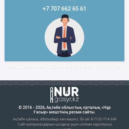
+7 707 662 65 61
© 2016 - 2026, Ақтөбе облыстық орталық «Нұр
Ғасыр» мешітінің ресми сайты.
Ақтөбе қаласы, Әбілхайыр хан көшесі, 92-үй. 8-7132-774-349
Сайт материалдарын қолдану үшін сілтеме көрсетуіңіз