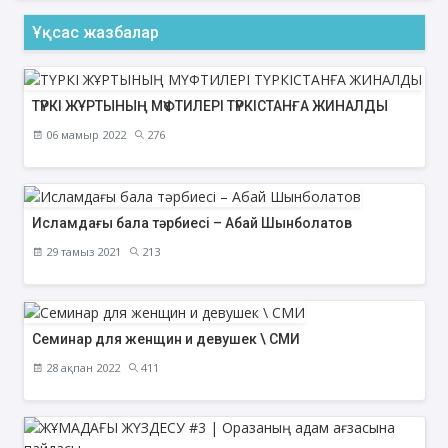
Ұқсас жазбалар
ТҮРКІ ЖҰРТЫНЫҢ МҮФТИЛЕРІ ТҮРКІСТАНҒА ЖИНАЛДЫ
06 мамыр 2022
276
Исламдағы бала тәрбиесі – Абай Шынболатов
29 тамыз 2021
213
Семинар для женщин и девушек \ СМИ
28 ақпан 2022
411