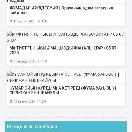
ЖҰМАДАҒЫ ЖҮЗДЕСУ #3 | Оразаның адам ағзасына
пайдасы
16 ақпан 2025
190
МҮФТИЯТ ТЫНЫСЫ // МАҢЫЗДЫ ЖАҢАЛЫҚТАР / 05 07
2024
05 шілде 2024
154
ҚҰМАР ОЙЫН ҚҰРДЫМҒА КЕТІРЕДІ (ЖҰМА УАҒЫЗЫ) |
СЕРІКЖАН ЕНШІБАЙҰЛЫ
01 қазан 2024
237
Көп оқылған жазбалар