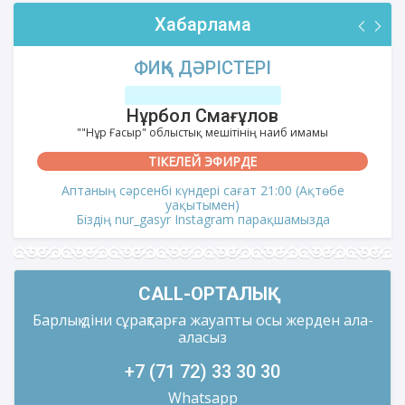
Хабарлама
ФИҚҺ ДӘРІСТЕРІ
Нұрбол Смағұлов
""Нұр Ғасыр" облыстық мешітінің наиб имамы
ТІКЕЛЕЙ ЭФИРДЕ
Аптаның сәрсенбі күндері сағат 21:00 (Ақтөбе
уақытымен)
Біздің nur_gasyr Instagram парақшамызда
CALL-ОРТАЛЫҚ
Барлық діни сұрақтарға жауапты осы жерден ала-
аласыз
+7 (71 72) 33 30 30
Whatsapp