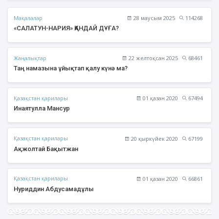
Мақалалар
28 маусым 2025
114268
«САЛАТУН-НАРИЯ» ҚАНДАЙ ДҰҒА?
Жаңалықтар
22 желтоқсан 2025
68461
Таң намазына ұйықтап қалу күнә ма?
Қазақстан қарилары
01 қазан 2020
67494
Инаятулла Мансур
Қазақстан қарилары
20 қыркүйек 2020
67199
Ақжолтай Бақытжан
Қазақстан қарилары
01 қазан 2020
66861
Нуриддин Абдусамадұлы