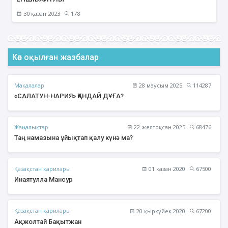
30 қазан 2023
178
Көп оқылған жазбалар
Мақалалар
28 маусым 2025
114287
«САЛАТУН-НАРИЯ» ҚАНДАЙ ДҰҒА?
Жаңалықтар
22 желтоқсан 2025
68476
Таң намазына ұйықтап қалу күнә ма?
Қазақстан қарилары
01 қазан 2020
67500
Инаятулла Мансур
Қазақстан қарилары
20 қыркүйек 2020
67200
Ақжолтай Бақытжан