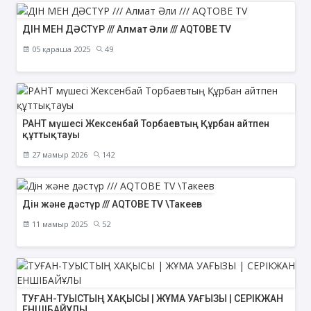
ДІН МЕН ДӘСТҮР /// Алмат Әли /// AQTOBE TV
05 қараша 2025
49
РАНТ мүшесі Жексенбай Торбаевтың Құрбан айтпен
құттықтауы
27 мамыр 2026
142
Дін және дәстүр /// AQTOBE TV \Такеев
11 мамыр 2025
52
ТУҒАН-ТУЫСТЫҢ ХАҚЫСЫ | ЖҰМА УАҒЫЗЫ | СЕРІКЖАН
ЕНШІБАЙҰЛЫ