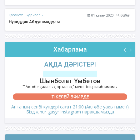
Қазақстан қарилары
01 қазан 2020
66869
Нуриддин Абдусамадұлы
Хабарлама
АҚИДА ДӘРІСТЕРІ
Шынболат Үмбетов
""Ақтөбе қалалық орталық" мешітінің наиб имамы
ТІКЕЛЕЙ ЭФИРДЕ
Аптаның сенбі күндері сағат 21:00 (Ақтөбе уақытымен)
Біздің nur_gasyr Instagram парақшамызда