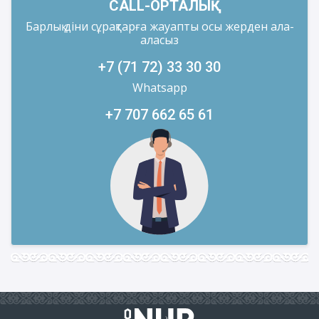
CALL-ОРТАЛЫҚ
Барлық діни сұрақтарға жауапты осы жерден ала-
аласыз
+7 (71 72) 33 30 30
Whatsapp
+7 707 662 65 61