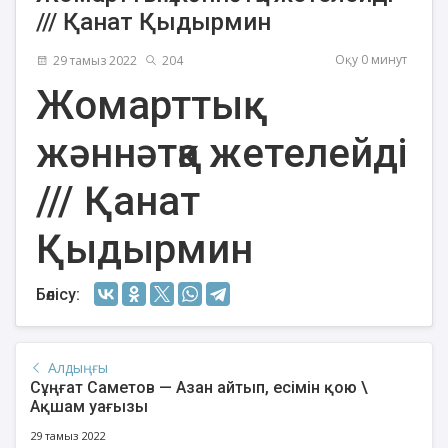
/// Қанат Қыдырмин
Оқу 0 минут
29 тамыз 2022
204
Жомарттық
жәннәтқа жетелейді
/// Қанат
Қыдырмин
Бөлісу:
Алдыңғы
Сұңғат Саметов — Азан айтып, есімін қою \
Ақшам уағызы
29 тамыз 2022