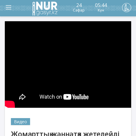
24
05:44
Сафар
Күн
Видео
Жомарттық жәннәтқа жетелейді