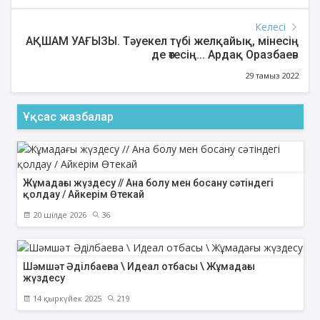
Келесі
АҚШАМ УАҒЫЗЫ. Тәуекел түбі желқайық, мінесің
де өтесің... Ардақ Оразбаев
29 тамыз 2022
Ұқсас жазбалар
Жұмадағы жүздесу // Ана болу мен босану сәтіндегі
қолдау / Айкерім Өтекай
20 шілде 2026
36
Шәмшәт Әділбаева \ Идеал отбасы \ Жұмадағы
жүздесу
14 қыркүйек 2025
219