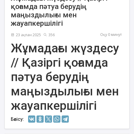
қоғамда пәтуа берудің
маңыздылығы мен
жауапкершілігі
Оқу 0 минут
23 ақпан 2025
356
Жұмадағы жүздесу
// Қазіргі қоғамда
пәтуа берудің
маңыздылығы мен
жауапкершілігі
Бөлісу: