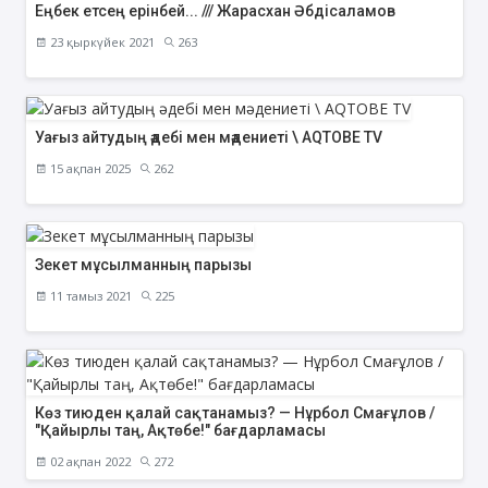
Еңбек етсең ерінбей... /// Жарасхан Әбдісаламов
23 қыркүйек 2021
263
Уағыз айтудың әдебі мен мәдениеті \ AQTOBE TV
15 ақпан 2025
262
Зекет мұсылманның парызы
11 тамыз 2021
225
Көз тиюден қалай сақтанамыз? — Нұрбол Смағұлов /
"Қайырлы таң, Ақтөбе!" бағдарламасы
02 ақпан 2022
272