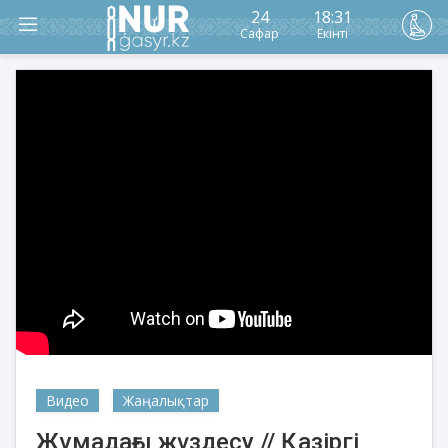
24
18:31
Сафар
Екінті
Видео
Жаңалықтар
Жұмадағы жүздесу // Қазіргі