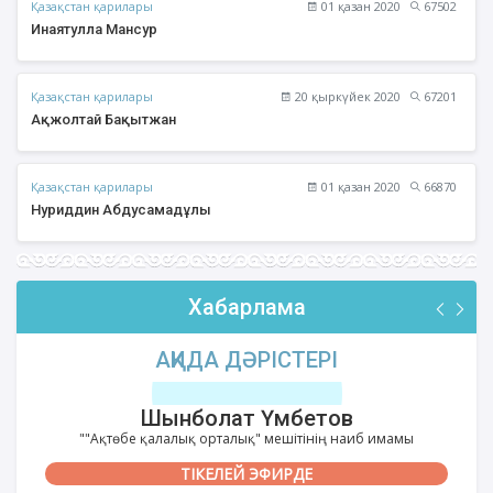
Қазақстан қарилары
01 қазан 2020
67502
Инаятулла Мансур
Қазақстан қарилары
20 қыркүйек 2020
67201
Ақжолтай Бақытжан
Қазақстан қарилары
01 қазан 2020
66870
Нуриддин Абдусамадұлы
Хабарлама
АҚИДА ДӘРІСТЕРІ
Шынболат Үмбетов
""Ақтөбе қалалық орталық" мешітінің наиб имамы
ТІКЕЛЕЙ ЭФИРДЕ