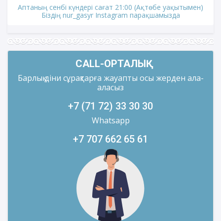
Аптаның сенбі күндері сағат 21:00 (Ақтөбе уақытымен)
Біздің nur_gasyr Instagram парақшамызда
CALL-ОРТАЛЫҚ
Барлық діни сұрақтарға жауапты осы жерден ала-
аласыз
+7 (71 72) 33 30 30
Whatsapp
+7 707 662 65 61