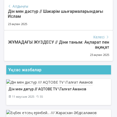
Алдыңғы
Дін мен дәстүр // Шәкәрім шығармаларындағы
Ислам
23 ақпан 2025
Келесі
ЖҰМАДАҒЫ ЖҮЗДЕСУ // Діни таным: Ақпарат пен
ақиқат
23 ақпан 2025
Ұқсас жазбалар
Дін мен дәстүр /// AQTOBE TV \Талғат Аманов
11 маусым 2025
55