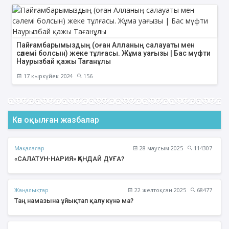
Пайғамбарымыздың (оған Алланың салауаты мен
сәлемі болсын) жеке тұлғасы. Жұма уағызы | Бас мүфти
Наурызбай қажы Тағанұлы
17 қыркүйек 2024
156
Көп оқылған жазбалар
Мақалалар
28 маусым 2025
114307
«САЛАТУН-НАРИЯ» ҚАНДАЙ ДҰҒА?
Жаңалықтар
22 желтоқсан 2025
68477
Таң намазына ұйықтап қалу күнә ма?