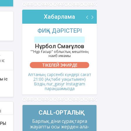
Хабарлама
РІ
ФИҚҺ ДӘРІСТЕРІ
АҚИДА
тов
Нұрбол Смағұлов
Шынбол
ешітінің
""Нұр Ғасыр" облыстық мешітінің
""Ақтөбе қалал
наиб имамы
на
ТІКЕЛЕЙ ЭФИРДЕ
ТІКЕ
сағат
Аптаның сәрсенбі күндері сағат
Аптаның се
мен)
21:00 (Ақтөбе уақытымен)
21:00 (Ақ
ы іс
gram
Біздің nur_gasyr Instagram
Біздің nu
парақшамызда
пар
CALL-ОРТАЛЫҚ
Барлық діни сұрақтарға
АРЫ
жауапты осы жерден ала-