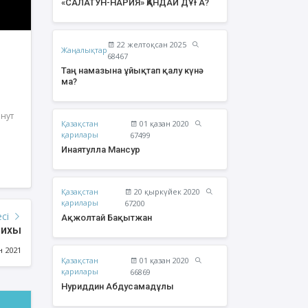
«САЛАТУН-НАРИЯ» ҚАНДАЙ ДҰҒА?
22 желтоқсан 2025
Жаңалықтар
68467
Таң намазына ұйықтап қалу күнә
ма?
инут
Қазақстан
01 қазан 2020
қарилары
67499
Инаятулла Мансур
Қазақстан
20 қыркүйек 2020
урзаев Бауыржан
Құрбан Яхия Сансызбайұлы
қарилары
67200
Қайырбайұлы
есі
Ақжолтай Бақытжан
рихы
н 2021
Қазақстан
01 қазан 2020
қарилары
66869
Нуриддин Абдусамадұлы