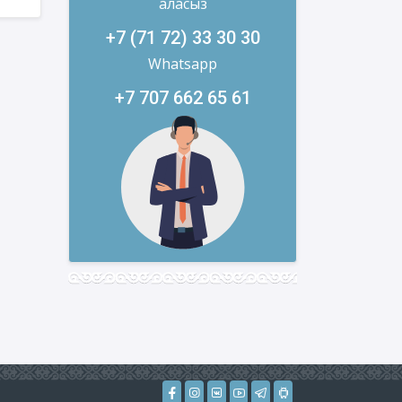
аласыз
+7 (71 72) 33 30 30
Whatsapp
+7 707 662 65 61