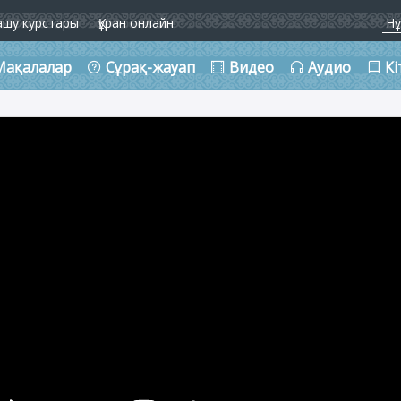
ашу курстары
Құран онлайн
Мақалалар
Сұрақ-жауап
Видео
Аудио
Кі