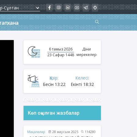
тапхана
6 тамыз 2026
Діни
мерекелер
23 Сафар 1448
Қазір:
Келесі:
Бесін
13:22
Екінті
18:32
Көп оқылған жазбалар
Мақалалар
28 маусым 2025
114280