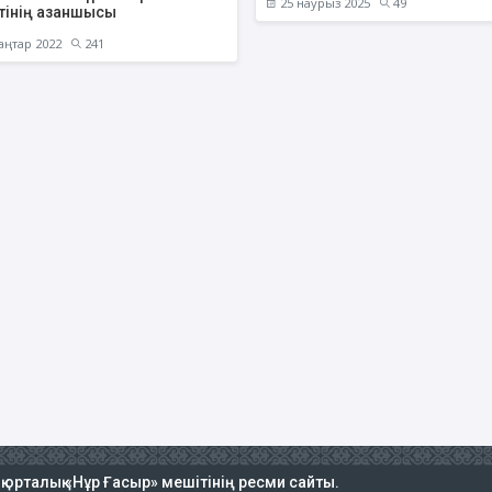
25 наурыз 2025
49
тінің азаншысы
аңтар 2022
241
ық орталық «Нұр Ғасыр» мешітінің ресми сайты.