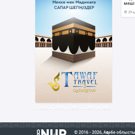
меші
29 қ
© 2016 - 2026, Ақтөбе облыст