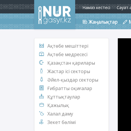
Намаз кестесі
Сауат 
Жаңалықтар
Ақтөбе мешіттері
Ақтөбе медресесі
Қазақстан қарилары
Жастар ісі секторы
Әйел-қыздар секторы
Ғибратты оқиғалар
Құттықтаулар
Қажылық
Халал даму
Зекет бөлімі