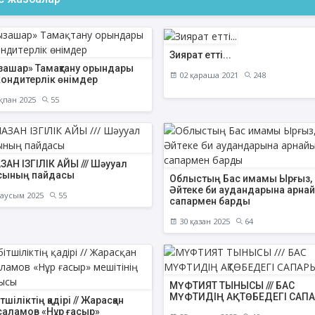
Зиярат етті...
зашар» Тамақтану орындары
ФИҚҺ ДӘРІСТЕРІ
АҚИДА ДӘРІСТЕ
02 қараша 2021
248
кондитерлік өнімдер
қпан 2025
55
Нұрбол Смағұлов
Шынболат Үмбе
""Нұр Ғасыр" облыстық мешітінің
""Ақтөбе қалалық орталық" м
наиб имамы
наиб имамы
ТІКЕЛЕЙ ЭФИРДЕ
ТІКЕЛЕЙ ЭФИРДЕ
АН ІЗГІЛІК АЙЫ /// Шәууал
сының пайдасы
Аптаның сәрсенбі күндері сағат
Аптаның сенбі күндері 
Облыстың Бас имамы Ырғыз,
21:00 (Ақтөбе уақытымен)
21:00 (Ақтөбе уақыты
Әйтеке би аудандарына арнай
аусым 2025
55
Біздің nur_gasyr Instagram
Біздің nur_gasyr Insta
сапармен барды
парақшамызда
парақшамызда
30 қазан 2025
64
МҮФТИЯТ ТЫНЫСЫ /// БАС
МҮФТИДІҢ АҚТӨБЕДЕГІ САП
тшіліктің қадірі // Жарасқан
саламов «Нұр ғасыр»