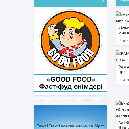
-
«Ауы
мен 
18 а
РАМАЗ
орза
20 м
Бейбі
Әбді