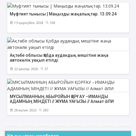
Мүфтият тынысы | Маңызды жаңалықтар. 13.09.24
13 қыркүйек 2024
168
Ақтөбе облысы Қобда аудандық мешітіне жаңа
автокөлік уақып етілді
22 қаңтар 2026
37
МҰСЫЛМАННЫҢ АБЫРОЙЫН ҚОРҒАУ –ИМАНДЫ
АДАМНЫҢ МІНДЕТІ // ЖҰМА УАҒЫЗЫ // Алмат ӘЛИ
28 ақпан 2022
283