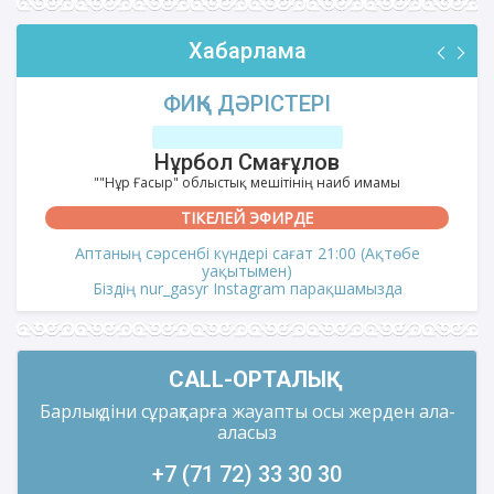
Хабарлама
ФИҚҺ ДӘРІСТЕРІ
Нұрбол Смағұлов
""Нұр Ғасыр" облыстық мешітінің наиб имамы
ТІКЕЛЕЙ ЭФИРДЕ
Аптаның сәрсенбі күндері сағат 21:00 (Ақтөбе
уақытымен)
Біздің nur_gasyr Instagram парақшамызда
CALL-ОРТАЛЫҚ
Барлық діни сұрақтарға жауапты осы жерден ала-
аласыз
+7 (71 72) 33 30 30