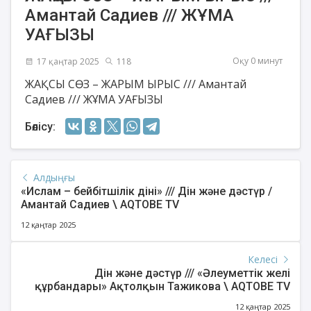
Амантай Садиев /// ЖҰМА
УАҒЫЗЫ
Оқу 0 минут
17 қаңтар 2025
118
ЖАҚСЫ СӨЗ – ЖАРЫМ ЫРЫС /// Амантай
Садиев /// ЖҰМА УАҒЫЗЫ
Бөлісу:
Алдыңғы
«Ислам – бейбітшілік діні» /// Дін және дәстүр /
Амантай Садиев \ AQTOBE TV
12 қаңтар 2025
Келесі
Дін және дәстүр /// «Әлеуметтік желі
құрбандары» Ақтолқын Тажикова \ AQTOBE TV
12 қаңтар 2025