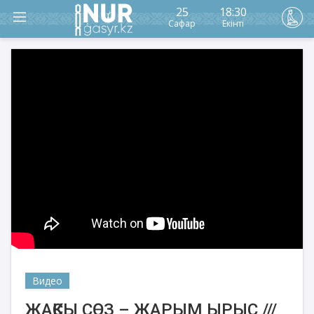
25
18:30
Сафар
Екінті
Видео
ЖАҚСЫ СӨЗ – ЖАРЫМ ЫРЫС ///