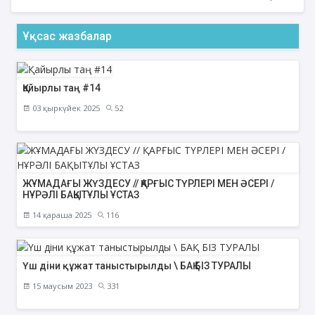
Ұқсас жазбалар
Қайырлы таң #14
03 қыркүйек 2025
52
ЖҰМАДАҒЫ ЖҮЗДЕСУ // ҚАРҒЫС ТҮРЛЕРІ МЕН ӘСЕРІ /
НҰРӘЛІ БАҚЫТҰЛЫ ҰСТАЗ
14 қараша 2025
116
Үш діни құжат таныстырылды \ БАҚ БІЗ ТУРАЛЫ
15 маусым 2023
331