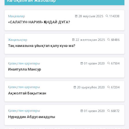
Көп оқылған жазбалар
Мақалалар
28 маусым 2025
114338
«САЛАТУН-НАРИЯ» ҚАНДАЙ ДҰҒА?
Жаңалықтар
22 желтоқсан 2025
68486
Таң намазына ұйықтап қалу күнә ма?
Қазақстан қарилары
01 қазан 2020
67504
Инаятулла Мансур
Қазақстан қарилары
20 қыркүйек 2020
67204
Ақжолтай Бақытжан
Қазақстан қарилары
01 қазан 2020
66872
Нуриддин Абдусамадұлы