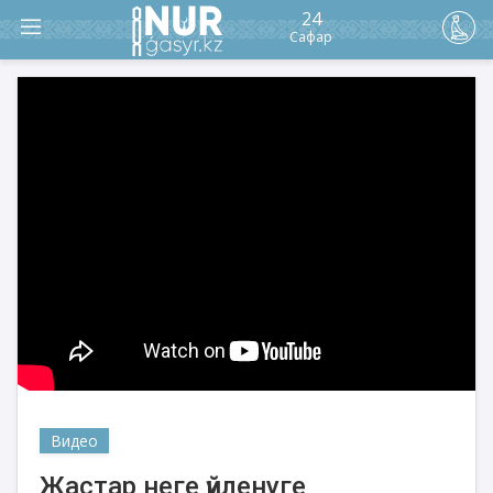
24
Сафар
Видео
Жастар неге үйленуге