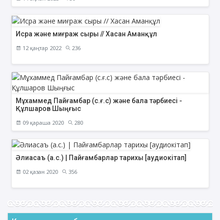
Исра және миғраж сыры // Хасан Аманқұл
12 қаңтар 2022
236
Мұхаммед Пайғамбар (с.ғ.с) және бала тәрбиесі -
Құлшаров Шыңғыс
09 қараша 2020
280
Әлиасаъ (а.с.) | Пайғамбарлар тарихы [аудиокітап]
02 қазан 2020
356