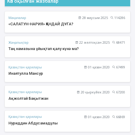
Көп оқылған жазбалар
Мақалалар
28 маусым 2025
114286
«САЛАТУН-НАРИЯ» ҚАНДАЙ ДҰҒА?
Жаңалықтар
22 желтоқсан 2025
68471
Таң намазына ұйықтап қалу күнә ма?
Қазақстан қарилары
01 қазан 2020
67499
Инаятулла Мансур
Қазақстан қарилары
20 қыркүйек 2020
67200
Ақжолтай Бақытжан
Қазақстан қарилары
01 қазан 2020
66869
Нуриддин Абдусамадұлы