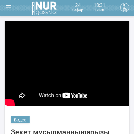
24
18:31
Сафар
Екінті
Видео
Зекет мұсылманның парызы