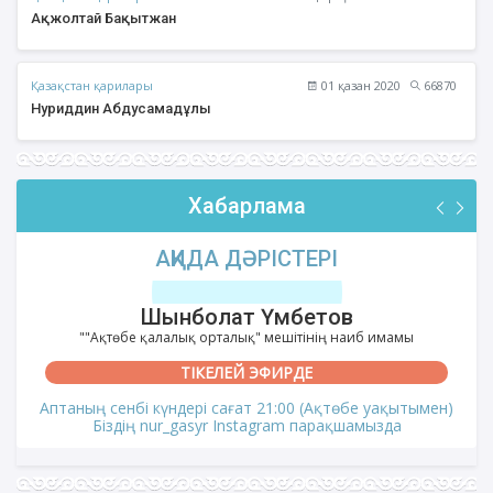
Ақжолтай Бақытжан
Қазақстан қарилары
01 қазан 2020
66870
Нуриддин Абдусамадұлы
Хабарлама
АҚИДА ДӘРІСТЕРІ
Шынболат Үмбетов
""Ақтөбе қалалық орталық" мешітінің наиб имамы
ТІКЕЛЕЙ ЭФИРДЕ
Аптаның сенбі күндері сағат 21:00 (Ақтөбе уақытымен)
Біздің nur_gasyr Instagram парақшамызда