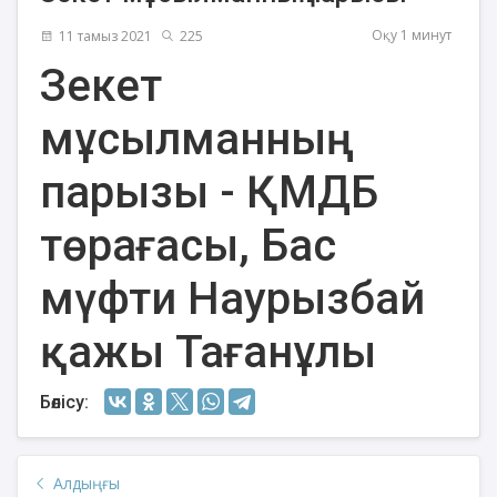
Оқу 1 минут
11 тамыз 2021
225
Зекет
мұсылманның
парызы - ҚМДБ
төрағасы, Бас
мүфти Наурызбай
қажы Тағанұлы
Бөлісу:
Алдыңғы