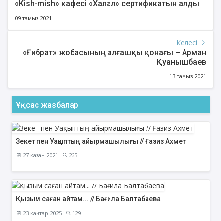
«Kish-mish» кафесі «Халал» сертификатын алды
09 тамыз 2021
Келесі
«Ғибрат» жобасының алғашқы қонағы – Арман
Қуанышбаев
13 тамыз 2021
Ұқсас жазбалар
Зекет пен Уақыптың айырмашылығы // Ғазиз Ахмет
27 қазан 2021
225
Қызым саған айтам... // Бағила Балтабаева
23 қаңтар 2025
129