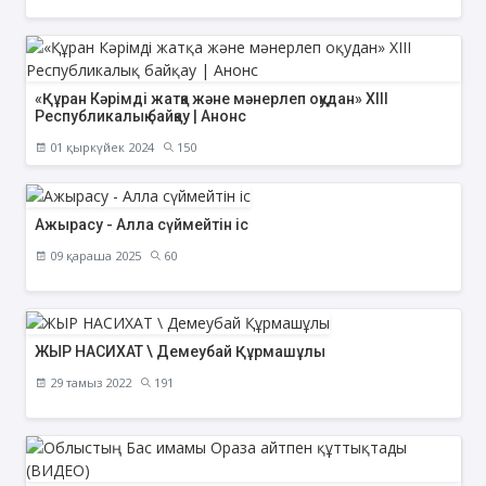
«Құран Кәрімді жатқа және мәнерлеп оқудан» ХІІІ
Республикалық байқау | Анонс
01 қыркүйек 2024
150
Ажырасу - Алла сүймейтін іс
09 қараша 2025
60
ЖЫР НАСИХАТ \ Демеубай Құрмашұлы
29 тамыз 2022
191