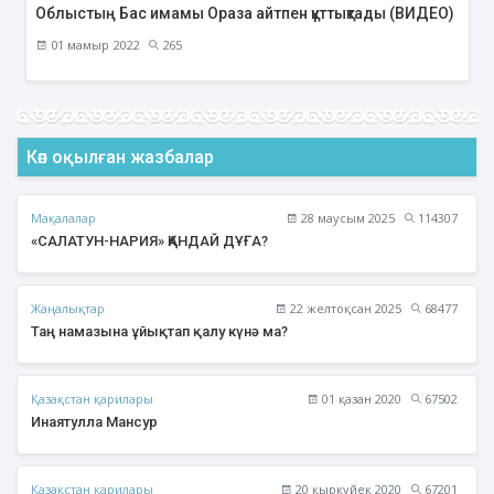
Облыстың Бас имамы Ораза айтпен құттықтады (ВИДЕО)
01 мамыр 2022
265
Көп оқылған жазбалар
Мақалалар
28 маусым 2025
114307
«САЛАТУН-НАРИЯ» ҚАНДАЙ ДҰҒА?
Жаңалықтар
22 желтоқсан 2025
68477
Таң намазына ұйықтап қалу күнә ма?
Қазақстан қарилары
01 қазан 2020
67502
Инаятулла Мансур
Қазақстан қарилары
20 қыркүйек 2020
67201