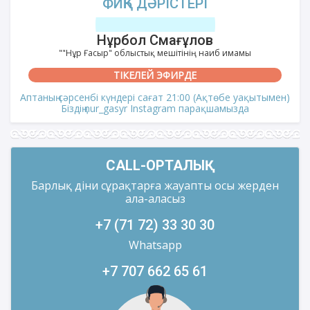
ФИҚҺ ДӘРІСТЕРІ
Нұрбол Смағұлов
""Нұр Ғасыр" облыстық мешітінің наиб имамы
ТІКЕЛЕЙ ЭФИРДЕ
Аптаның сәрсенбі күндері сағат 21:00 (Ақтөбе уақытымен)
Біздің nur_gasyr Instagram парақшамызда
CALL-ОРТАЛЫҚ
Барлық діни сұрақтарға жауапты осы жерден
ала-аласыз
+7 (71 72) 33 30 30
Whatsapp
+7 707 662 65 61