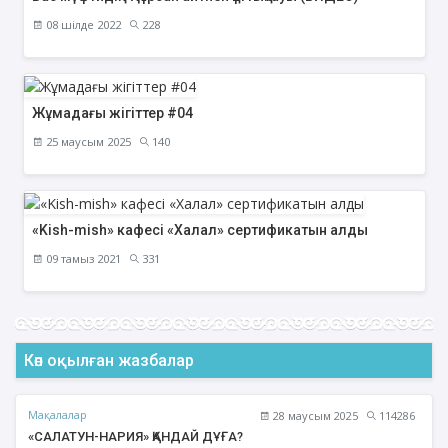
08 шілде 2022
228
Жұмадағы жігіттер #04
25 маусым 2025
140
«Kish-mish» кафесі «Халал» сертификатын алды
09 тамыз 2021
331
Көп оқылған жазбалар
Мақалалар
28 маусым 2025
114286
«САЛАТУН-НАРИЯ» ҚАНДАЙ ДҰҒА?