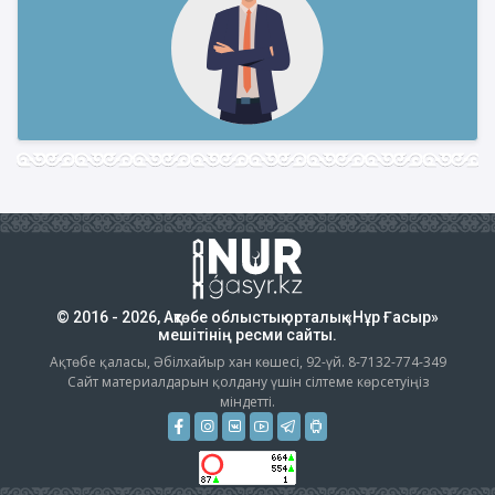
© 2016 - 2026, Ақтөбе облыстық орталық «Нұр Ғасыр»
мешітінің ресми сайты.
Ақтөбе қаласы, Әбілхайыр хан көшесі, 92-үй. 8-7132-774-349
Сайт материалдарын қолдану үшін сілтеме көрсетуіңіз
міндетті.