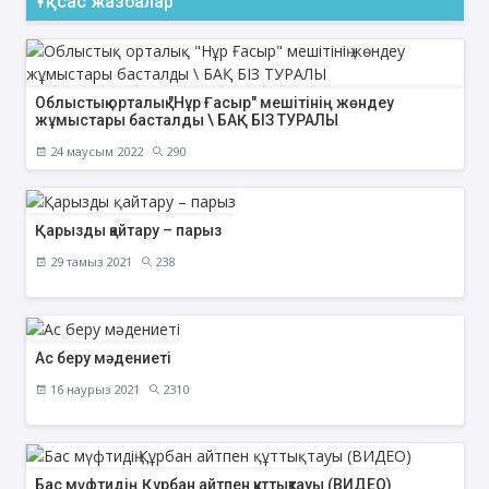
Ұқсас жазбалар
Облыстық орталық "Нұр Ғасыр" мешітінің жөндеу
жұмыстары басталды \ БАҚ БІЗ ТУРАЛЫ
24 маусым 2022
290
Қарызды қайтару – парыз
29 тамыз 2021
238
Ас беру мәдениеті
16 наурыз 2021
2310
Бас мүфтидің Құрбан айтпен құттықтауы (ВИДЕО)