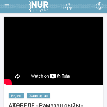
24
Сафар
Видео
Жаңалықтар
АҚТӨБЕДЕ «Рамазан сыйы»