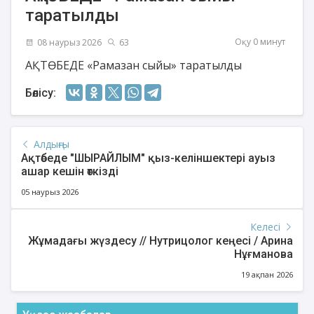
таратылды
Оқу 0 минут
08 наурыз 2026
63
АҚТӨБЕДЕ «Рамазан сыйы» таратылды
Бөлісу:
Алдыңғы
Ақтөбеде "ШЫРАЙЛЫМ" қыз-келіншектері ауыз
ашар кешін өткізді
05 наурыз 2026
Келесі
Жұмадағы жүздесу // Нутрицолог кеңесі / Арина
Нұғманова
19 ақпан 2026