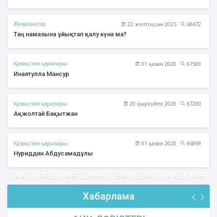
Жаңалықтар
22 желтоқсан 2025
68472
Таң намазына ұйықтап қалу күнә ма?
Қазақстан қарилары
01 қазан 2020
67500
Инаятулла Мансур
Қазақстан қарилары
20 қыркүйек 2020
67200
Ақжолтай Бақытжан
Қазақстан қарилары
01 қазан 2020
66869
Нуриддин Абдусамадұлы
Хабарлама