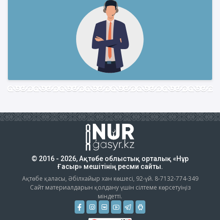
© 2016 - 2026, Ақтөбе облыстық орталық «Нұр
Ғасыр» мешітінің ресми сайты.
Ақтөбе қаласы, Әбілхайыр хан көшесі, 92-үй. 8-7132-774-349
Сайт материалдарын қолдану үшін сілтеме көрсетуіңіз
міндетті.