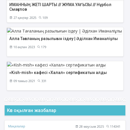
ИМАННЫҢ ЖЕТІ ШАРТЫ /// ЖҰМА УАҒЫЗЫ /// Нұрбол
Смағұлов
27 қаңтар 2025
109
Алла Тағаланың разылығын іздеу | Әділхан Иманәліұлы
10 ақпан 2023
179
«Kish-mish» кафесі «Халал» сертификатын алды
09 тамыз 2021
331
Көп оқылған жазбалар
Мақалалар
28 маусым 2025
114341