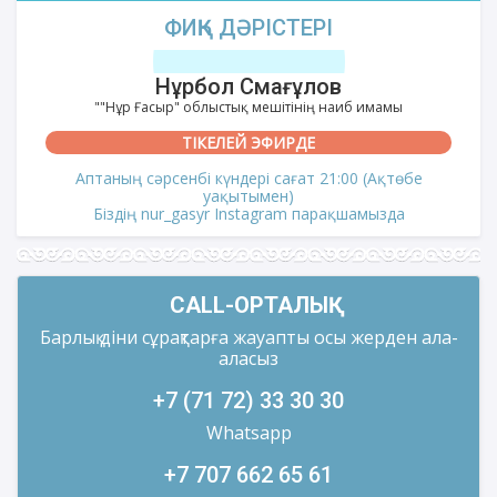
ФИҚҺ ДӘРІСТЕРІ
Нұрбол Смағұлов
""Нұр Ғасыр" облыстық мешітінің наиб имамы
ТІКЕЛЕЙ ЭФИРДЕ
Аптаның сәрсенбі күндері сағат 21:00 (Ақтөбе
уақытымен)
Біздің nur_gasyr Instagram парақшамызда
CALL-ОРТАЛЫҚ
Барлық діни сұрақтарға жауапты осы жерден ала-
аласыз
+7 (71 72) 33 30 30
Whatsapp
+7 707 662 65 61