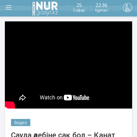
25
22:36
Сафар
Құптан
Видео
Сауда әдебіне сақ бол – Қанат