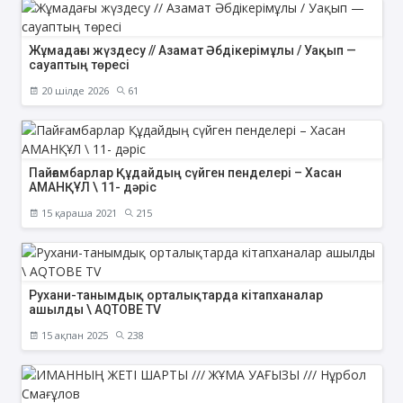
Жұмадағы жүздесу // Азамат Әбдікерімұлы / Уақып —
сауаптың төресі
20 шілде 2026
61
Пайғамбарлар Құдайдың сүйген пенделері – Хасан
АМАНҚҰЛ \ 11- дәріс
15 қараша 2021
215
Рухани-танымдық орталықтарда кітапханалар
ашылды \ AQTOBE TV
15 ақпан 2025
238