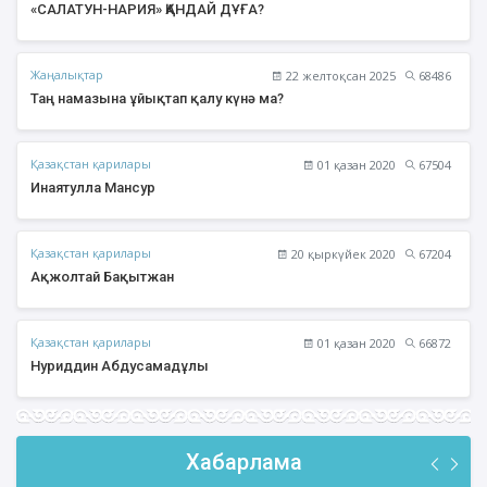
«САЛАТУН-НАРИЯ» ҚАНДАЙ ДҰҒА?
Жаңалықтар
22 желтоқсан 2025
68486
Таң намазына ұйықтап қалу күнә ма?
Қазақстан қарилары
01 қазан 2020
67504
Инаятулла Мансур
Қазақстан қарилары
20 қыркүйек 2020
67204
Ақжолтай Бақытжан
Қазақстан қарилары
01 қазан 2020
66872
Нуриддин Абдусамадұлы
Хабарлама