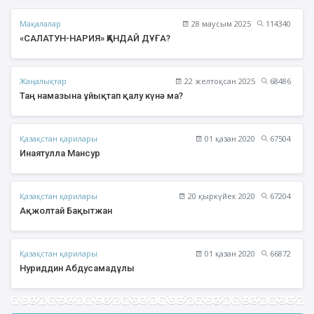
Мақалалар
28 маусым 2025
114340
«САЛАТУН-НАРИЯ» ҚАНДАЙ ДҰҒА?
Жаңалықтар
22 желтоқсан 2025
68486
Таң намазына ұйықтап қалу күнә ма?
Қазақстан қарилары
01 қазан 2020
67504
Инаятулла Мансур
Қазақстан қарилары
20 қыркүйек 2020
67204
Ақжолтай Бақытжан
Қазақстан қарилары
01 қазан 2020
66872
Нуриддин Абдусамадұлы