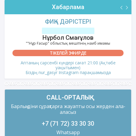
Хабарлама
ФИҚҺ ДӘРІСТЕРІ
Нұрбол Смағұлов
""Нұр Ғасыр" облыстық мешітінің наиб имамы
ТІКЕЛЕЙ ЭФИРДЕ
Аптаның сәрсенбі күндері сағат 21:00 (Ақтөбе
уақытымен)
Біздің nur_gasyr Instagram парақшамызда
CALL-ОРТАЛЫҚ
Барлық діни сұрақтарға жауапты осы жерден ала-
аласыз
+7 (71 72) 33 30 30
Whatsapp