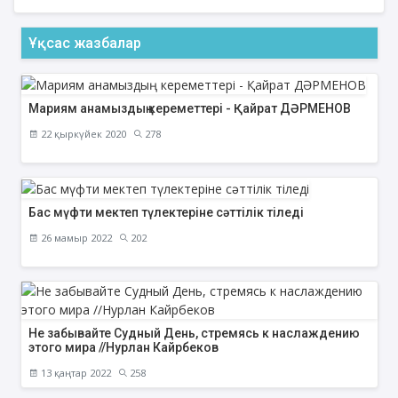
Ұқсас жазбалар
Мариям анамыздың кереметтері - Қайрат ДӘРМЕНОВ
22 қыркүйек 2020
278
Бас мүфти мектеп түлектеріне сәттілік тіледі
26 мамыр 2022
202
Не забывайте Судный День, стремясь к наслаждению
этого мира //Нурлан Кайрбеков
13 қаңтар 2022
258