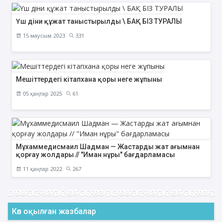
Үш діни құжат таныстырылды \ БАҚ БІЗ ТУРАЛЫ
15 маусым 2023
331
Мешіттердегі кітапхана қоры неге жұпыны
05 қаңтар 2025
61
Мұхаммедисмаил Шадман — Жастарды жат ағымнан
қорғау жолдары // "Иман нұры" бағдарламасы
11 қаңтар 2022
267
Көп оқылған жазбалар