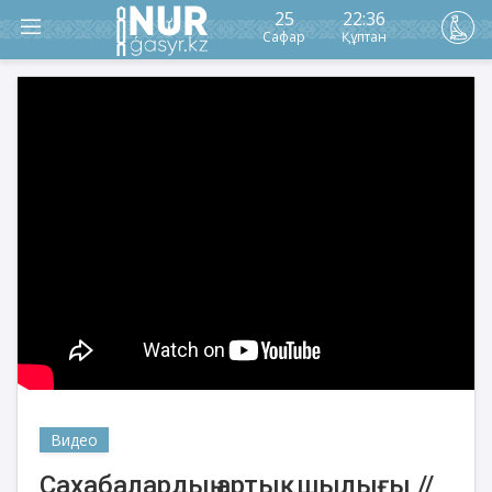
25
22:36
Сафар
Құптан
Видео
Сахабалардың артықшылығы //