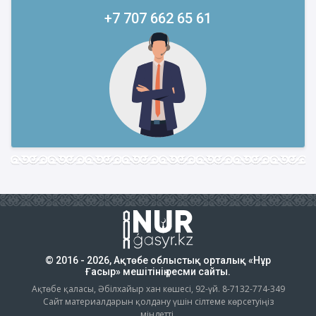
+7 707 662 65 61
© 2016 - 2026, Ақтөбе облыстық орталық «Нұр
Ғасыр» мешітінің ресми сайты.
Ақтөбе қаласы, Әбілхайыр хан көшесі, 92-үй. 8-7132-774-349
Сайт материалдарын қолдану үшін сілтеме көрсетуіңіз
міндетті.