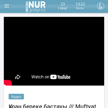
23
13:22
Сафар
Бесін
Видео
Құран береке бастауы /// Muftyat