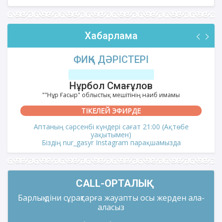
Хабарлама
ФИҚҺ ДӘРІСТЕРІ
Нұрбол Смағұлов
""Нұр Ғасыр" облыстық мешітінің наиб имамы
ТІКЕЛЕЙ ЭФИРДЕ
Аптаның сәрсенбі күндері сағат 21:00 (Ақтөбе
уақытымен)
Біздің nur_gasyr Instagram парақшамызда
CALL-ОРТАЛЫҚ
Барлық діни сұрақтарға жауапты осы жерден ала-
аласыз