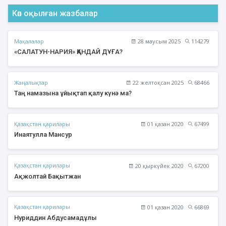
Көп оқылған жазбалар
Мақалалар
28 маусым 2025
114279
«САЛАТУН-НАРИЯ» ҚАНДАЙ ДҰҒА?
Жаңалықтар
22 желтоқсан 2025
68466
Таң намазына ұйықтап қалу күнә ма?
Қазақстан қарилары
01 қазан 2020
67499
Инаятулла Мансур
Қазақстан қарилары
20 қыркүйек 2020
67200
Ақжолтай Бақытжан
Қазақстан қарилары
01 қазан 2020
66869
Нуриддин Абдусамадұлы