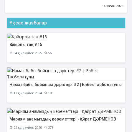
14 қазан 2025
Ұқсас жазбалар
Қайырлы таң #15
04 қыркүйек 2025
56
Намаз бабы бойынша дәрістер. #2 | Елбек Тасболатұлы
17 қыркүйек 2024
180
Мариям анамыздың кереметтері - Қайрат ДӘРМЕНОВ
22 қыркүйек 2020
278