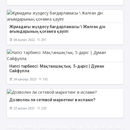
Жұмадағы жүздесу бағдарламасы \ Жалған дін
ағымдарының қоғамға қауіпі
04 ақпан 2022
297
Нәпсі тәрбиесі: Мақтаншақтық. 5-дәріс | Думан
Сайфулла
24 қаңтар 2023
192
Дозволен ли сетевой маркетинг в исламе?
22 ақпан 2021
229