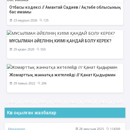
Отбасы кодексі // Амантай Садиев / Ақтөбе облысының
бас имамы
23 наурыз 2026
125
МҰСЫЛМАН ӘЙЕЛІНІҢ КИІМІ ҚАНДАЙ БОЛУ КЕРЕК?
29 қазан 2020
550
Жомарттық жәннәтқа жетелейді /// Қанат Қыдырмин
29 тамыз 2022
206
Көп оқылған жазбалар
Мақалалар
28 маусым 2025
114369