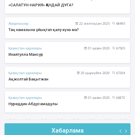
«САЛАТУН-НАРИЯ» ҚАНДАЙ ДҰҒА?
Жаңалықтар
22 желтоқсан 2025
68495
Таң намазына ұйықтап қалу күнә ма?
Қазақстан қарилары
01 қазан 2020
67505
Инаятулла Мансур
Қазақстан қарилары
20 қыркүйек 2020
67204
Ақжолтай Бақытжан
Қазақстан қарилары
01 қазан 2020
66872
Нуриддин Абдусамадұлы
Хабарлама