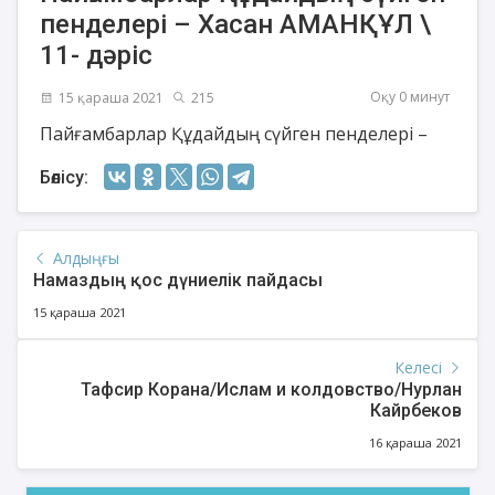
пенделері – Хасан АМАНҚҰЛ \
11- дәріс
Оқу 0 минут
15 қараша 2021
215
Пайғамбарлар Құдайдың сүйген пенделері –
Бөлісу:
Алдыңғы
Намаздың қос дүниелік пайдасы
15 қараша 2021
Келесі
Тафсир Корана/Ислам и колдовство/Нурлан
Кайрбеков
16 қараша 2021