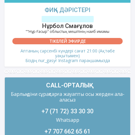
ФИҚҺ ДӘРІСТЕРІ
Нұрбол Смағұлов
""Нұр Ғасыр" облыстық мешітінің наиб имамы
ТІКЕЛЕЙ ЭФИРДЕ
Аптаның сәрсенбі күндері сағат 21:00 (Ақтөбе
уақытымен)
Біздің nur_gasyr Instagram парақшамызда
CALL-ОРТАЛЫҚ
Барлық діни сұрақтарға жауапты осы жерден ала-
аласыз
+7 (71 72) 33 30 30
Whatsapp
+7 707 662 65 61