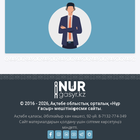
© 2016 - 2026, Ақтөбе облыстық орталық «Нұр
Ғасыр» мешітінің ресми сайты.
Ақтөбе қаласы, Әбілхайыр хан көшесі, 92-үй. 8-7132-774-349
Сайт материалдарын қолдану үшін сілтеме көрсетуіңіз
міндетті.