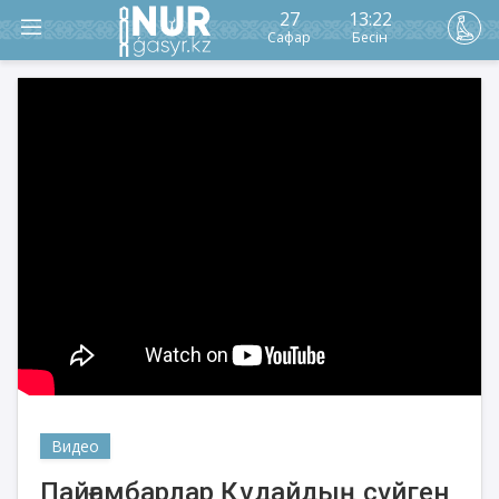
27
13:22
Сафар
Бесін
Видео
Пайғамбарлар Құдайдың сүйген