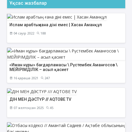
Ұқсас жазбалар
Ислам арабтың ғана діні емес | Хасан Аманқұл
04 сәуір 2022
188
«Иман нұры» бағдарламасы \ Рүстембек Аманғосов \
МЕЙІРІМДІЛІК – асыл қасиет
16 қараша 2021
247
ДІН МЕН ДӘСТҮР /// AQTOBE TV
07 желтоқсан 2025
45