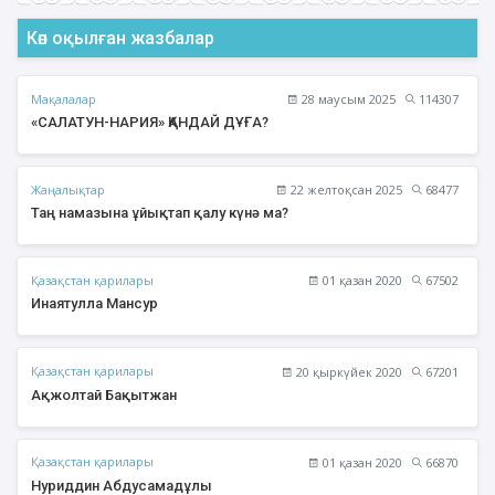
Көп оқылған жазбалар
Мақалалар
28 маусым 2025
114307
«САЛАТУН-НАРИЯ» ҚАНДАЙ ДҰҒА?
Жаңалықтар
22 желтоқсан 2025
68477
Таң намазына ұйықтап қалу күнә ма?
Қазақстан қарилары
01 қазан 2020
67502
Инаятулла Мансур
Қазақстан қарилары
20 қыркүйек 2020
67201
Ақжолтай Бақытжан
Қазақстан қарилары
01 қазан 2020
66870
Нуриддин Абдусамадұлы