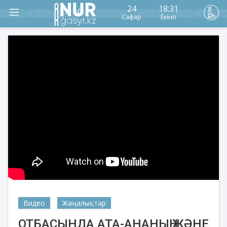
24
18:31
Сафар
Екінті
Видео
Жаңалықтар
ОТБАСЫНДА АТА-АНАНЫҢ ЖӘНЕ