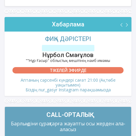
Хабарлама
ФИҚҺ ДӘРІСТЕРІ
Нұрбол Смағұлов
""Нұр Ғасыр" облыстық мешітінің наиб имамы
ТІКЕЛЕЙ ЭФИРДЕ
Аптаның сәрсенбі күндері сағат 21:00 (Ақтөбе
уақытымен)
Біздің nur_gasyr Instagram парақшамызда
CALL-ОРТАЛЫҚ
Барлық діни сұрақтарға жауапты осы жерден ала-
аласыз