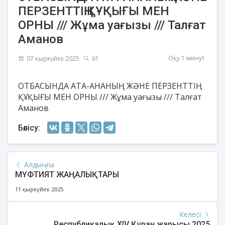
ПЕРЗЕНТТІҢ ҚҰҚЫҒЫ МЕН
ОРНЫ /// Жұма уағызы /// Талғат
Аманов
Оқу 1 минут
07 қыркүйек 2025
61
ОТБАСЫНДА АТА-АНАНЫҢ ЖӘНЕ ПЕРЗЕНТТІҢ
ҚҰҚЫҒЫ МЕН ОРНЫ /// Жұма уағызы /// Талғат
Аманов
Бөлісу:
Алдыңғы
МҮФТИЯТ ЖАҢАЛЫҚТАРЫ
11 қыркүйек 2025
Келесі
Республикалық XIV Құран жарысы 2025