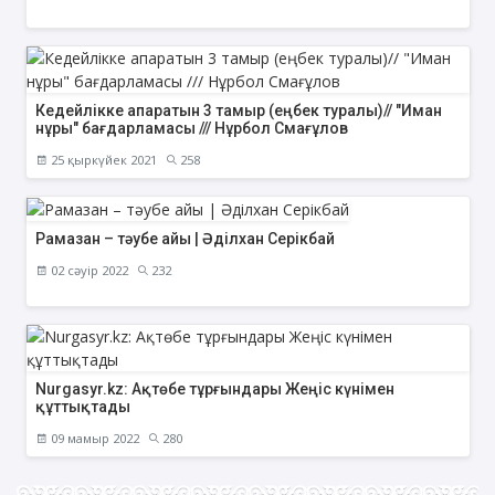
Кедейлікке апаратын 3 тамыр (еңбек туралы)// "Иман
нұры" бағдарламасы /// Нұрбол Смағұлов
25 қыркүйек 2021
258
Рамазан – тәубе айы | Әділхан Серікбай
02 сәуір 2022
232
Nurgasyr.kz: Ақтөбе тұрғындары Жеңіс күнімен
құттықтады
09 мамыр 2022
280