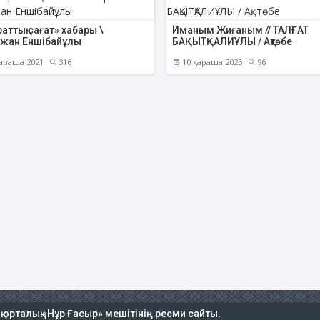
раттық сағат» хабары \
Иманым Жиғаным // ТАЛҒАТ
кжан Еншібайұлы
БАҚЫТҚАЛИҰЛЫ / Ақтөбе
араша 2021
316
10 қараша 2025
96
ық орталық «Нұр Ғасыр» мешітінің ресми сайты.