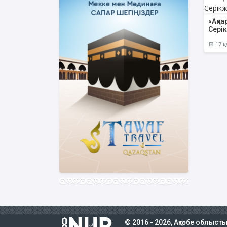
«Ақпа
Сері
17 қ
© 2016 - 2026, Ақтөбе облыст