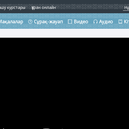
ашу курстары
Құран онлайн
Мақалалар
Сұрақ-жауап
Видео
Аудио
Кі