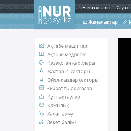
Намаз кестесі
Сауат 
Жаңалықтар
Ақтөбе мешіттері
Ақтөбе медресесі
Қазақстан қарилары
Жастар ісі секторы
Әйел-қыздар секторы
Ғибратты оқиғалар
Құттықтаулар
Қажылық
Халал даму
Зекет бөлімі