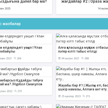
ыздығына дәлел бар ма?
жағдайлар #2 | Ораза ж
дәрістер | Елбек Тасбола
пан 2025
14 ақпа
ас жазбалар
ФИҚҺ ДӘРІСТЕРІ
АҚИДА ДӘРІСТЕ
Нұрбол Смағұлов
Шынболат Үмбе
""Нұр Ғасыр" облыстық мешітінің
""Ақтөбе қалалық орталық" м
наиб имамы
наиб имамы
 елдеріндегі уақып I Ұлан
Алға қаласында мұқтаж отбасы
енбайұлы
пәтер кілті табыс етілді
ТІКЕЛЕЙ ЭФИРДЕ
ТІКЕЛЕЙ ЭФИРДЕ
азан 2021
206
04 ақпан 2021
288
Аптаның сәрсенбі күндері сағат
Аптаның сенбі күндері 
21:00 (Ақтөбе уақытымен)
21:00 (Ақтөбе уақыты
Біздің nur_gasyr Instagram
Біздің nur_gasyr Insta
парақшамызда
парақшамызда
амбарсыз Құдайды табуға
ай ма? /Нұрбол Смағұлов
Жауабы бар #1 | Жылқы еті, ба
шүкір намазы, Аллаға ант ету..
қпан 2022
270
25 қаңтар 2023
215