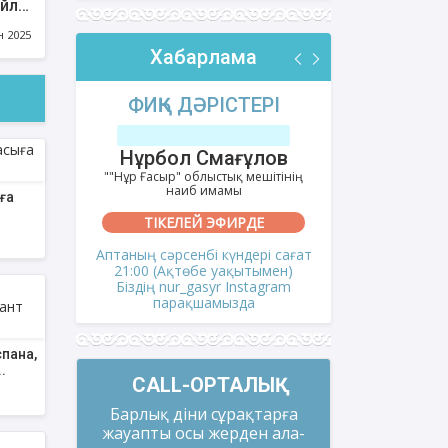
айлы
тұлы
н 2025
Хабарлама
РІ
ФИҚҺ ДӘРІСТЕРІ
АҚИДА
тов
Нұрбол Смағұлов
Шынбол
ешітінің
""Нұр Ғасыр" облыстық мешітінің
""Ақтөбе қалал
наиб имамы
на
ға
ТІКЕЛЕЙ ЭФИРДЕ
ТІКЕ
сағат
Аптаның сәрсенбі күндері сағат
Аптаның се
мен)
21:00 (Ақтөбе уақытымен)
21:00 (Ақ
gram
Біздің nur_gasyr Instagram
Біздің nu
парақшамызда
пар
спана,
.
CALL-ОРТАЛЫҚ
Барлық діни сұрақтарға
жауапты осы жерден ала-