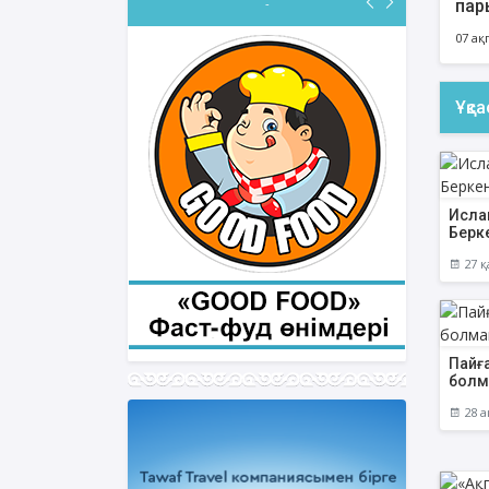
-
пар
07 ақ
Ұқс
Ислам
Берк
27 қ
Пайғ
болм
28 а