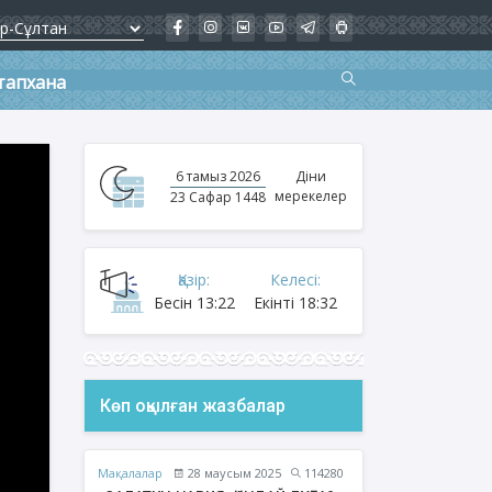
тапхана
6 тамыз 2026
Діни
мерекелер
23 Сафар 1448
Қазір:
Келесі:
Бесін
13:22
Екінті
18:32
Көп оқылған жазбалар
Мақалалар
28 маусым 2025
114280