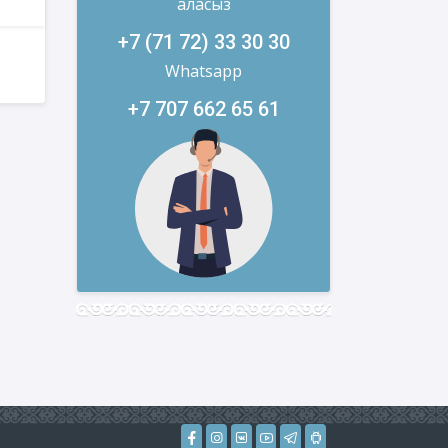
аласыз
+7 (71 72) 33 30 30
Whatsapp
+7 707 662 65 61