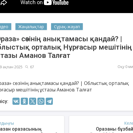
идео
Жаңалықтар
Сұрақ-жауап
раза» сөзінің анықтамасы қандай? |
блыстық орталық Нұрғасыр мешітінің
стазы Аманов Талғат
Оқу 0 м
9 ақпан 2025
67
раза» сөзінің анықтамасы қандай? | Облыстық орталық
шев Қуаныш
Ахметов Серік
Есм
рғасыр мешітінің ұстазы Аманов Талғат
қсанбайұлы
Полатханұлы
ісу:
лдыңғы
Кел
азан оразасының
Оразаны бұзба