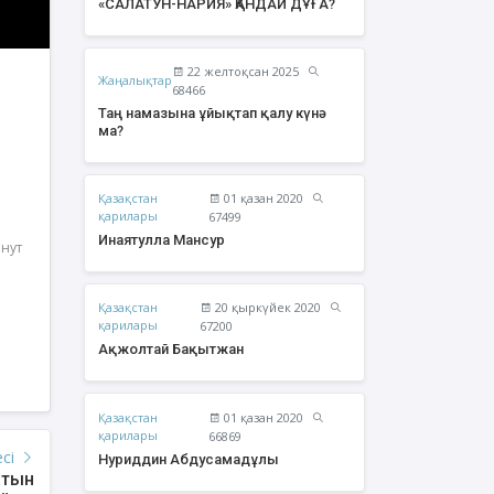
«САЛАТУН-НАРИЯ» ҚАНДАЙ ДҰҒА?
22 желтоқсан 2025
Жаңалықтар
68466
Таң намазына ұйықтап қалу күнә
ма?
Қазақстан
01 қазан 2020
қарилары
67499
Инаятулла Мансур
инут
Қазақстан
20 қыркүйек 2020
урзаев Бауыржан
Құрбан Яхия Сансызбайұлы
қарилары
67200
Қайырбайұлы
Ақжолтай Бақытжан
Қазақстан
01 қазан 2020
қарилары
66869
есі
Нуриддин Абдусамадұлы
йтын