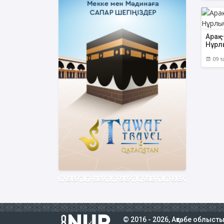
Арақ 
Нұрл
09 т
© 2016 - 2026, Ақтөбе облыст