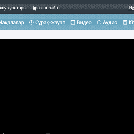
ашу курстары
Құран онлайн
Мақалалар
Сұрақ-жауап
Видео
Аудио
Кі