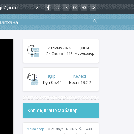
тапхана
7 тамыз 2026
Діни
мерекелер
24 Сафар 1448
Қазір:
Келесі:
Күн
05:44
Бесін
13:22
Көп оқылған жазбалар
Мақалалар
28 маусым 2025
114301