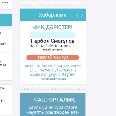
УЫНА
к 2023
СТЫ
Хабарлама
РІ
ФИҚҺ ДӘРІСТЕРІ
АҚИДА
тов
Нұрбол Смағұлов
Шынбол
ешітінің
""Нұр Ғасыр" облыстық мешітінің
""Ақтөбе қалал
наиб имамы
на
ТІКЕЛЕЙ ЭФИРДЕ
ТІКЕ
Ң
лмат
сағат
Аптаның сәрсенбі күндері сағат
Аптаның се
мен)
21:00 (Ақтөбе уақытымен)
21:00 (Ақ
gram
Біздің nur_gasyr Instagram
Біздің nu
парақшамызда
пар
CALL-ОРТАЛЫҚ
күл
Барлық діни сұрақтарға
жауапты осы жерден ала-