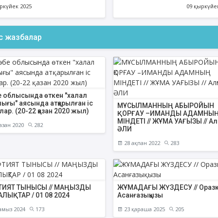
КЕШЕНІНІҢ АШЫЛ
ркүйек 2025
09 қыркүйе
ҚАТЫ
ас жазбалар
ФИҚҺ ДӘРІСТЕРІ
АҚИДА ДӘРІСТЕ
Нұрбол Смағұлов
Шынболат Үмбе
""Нұр Ғасыр" облыстық мешітінің
""Ақтөбе қалалық орталық" м
наиб имамы
наиб имамы
бе облысында өткен "халал
ығы" аясында атқарылған іс
МҰСЫЛМАННЫҢ АБЫРОЙЫН
ТІКЕЛЕЙ ЭФИРДЕ
ТІКЕЛЕЙ ЭФИРДЕ
ар. (20-22 қазан 2020 жыл)
ҚОРҒАУ –ИМАНДЫ АДАМНЫ
МІНДЕТІ // ЖҰМА УАҒЫЗЫ // А
Аптаның сәрсенбі күндері сағат
Аптаның сенбі күндері 
азан 2020
282
ӘЛИ
21:00 (Ақтөбе уақытымен)
21:00 (Ақтөбе уақыты
Біздің nur_gasyr Instagram
Біздің nur_gasyr Insta
28 ақпан 2022
283
парақшамызда
парақшамызда
ИЯТ ТЫНЫСЫ // МАҢЫЗДЫ
ЖҰМАДАҒЫ ЖҮЗДЕСУ // Ораз
ЛЫҚТАР / 01 08 2024
Асанғазықызы
амыз 2024
173
23 қараша 2025
205