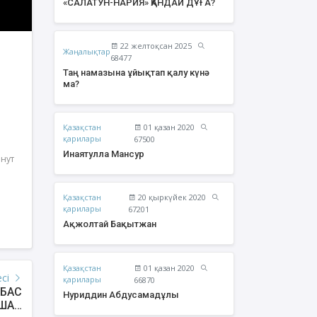
«САЛАТУН-НАРИЯ» ҚАНДАЙ ДҰҒА?
22 желтоқсан 2025
Жаңалықтар
68477
Таң намазына ұйықтап қалу күнә
ма?
Қазақстан
01 қазан 2020
қарилары
67500
Инаятулла Мансур
инут
Қазақстан
20 қыркүйек 2020
урзаев Бауыржан
Құрбан Яхия Сансызбайұлы
қарилары
67201
Қайырбайұлы
Ақжолтай Бақытжан
Қазақстан
01 қазан 2020
есі
қарилары
66870
 БАС
Нуриддин Абдусамадұлы
ШАН