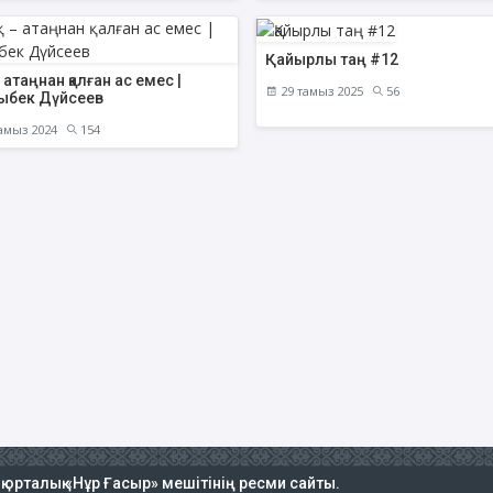
Қайырлы таң #12
– атаңнан қалған ас емес |
29 тамыз 2025
56
ыбек Дүйсеев
амыз 2024
154
ық орталық «Нұр Ғасыр» мешітінің ресми сайты.