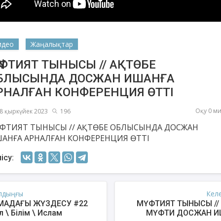
идео
Жаңалықтар
ҮФТИЯТ ТЫНЫСЫ // АҚТӨБЕ
БЛЫСЫНДА ДОСЖАН ИШАНҒА
РНАЛҒАН КОНФЕРЕНЦИЯ ӨТТІ
Оқу 0 м
8 қыркүйек 2023
196
ФТИЯТ ТЫНЫСЫ // АҚТӨБЕ ОБЛЫСЫНДА ДОСЖАН
АНҒА АРНАЛҒАН КОНФЕРЕНЦИЯ ӨТТІ
шев Қуаныш
Ахметов Серік
Есм
қсанбайұлы
Полатханұлы
ісу:
лдыңғы
Кел
МАДАҒЫ ЖҮЗДЕСУ #22
МҮФТИЯТ ТЫНЫСЫ //
л \ Білім \ Ислам
МҮФТИ ДОСЖАН И