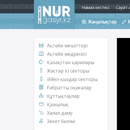
Намаз кестесі
Сауат 
Жаңалықтар
Ақтөбе мешіттері
Ақтөбе медресесі
Қазақстан қарилары
Жастар ісі секторы
Әйел-қыздар секторы
Ғибратты оқиғалар
Құттықтаулар
Қажылық
Халал даму
Зекет бөлімі