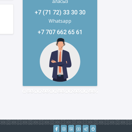
аласыз
+7 (71 72) 33 30 30
Whatsapp
+7 707 662 65 61