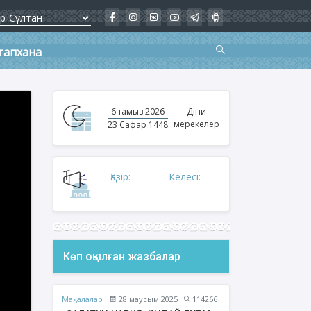
тапхана
6 тамыз 2026
Діни
мерекелер
23 Сафар 1448
Қазір:
Келесі:
Көп оқылған жазбалар
Мақалалар
28 маусым 2025
114266