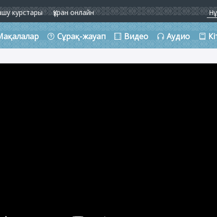
ашу курстары
Құран онлайн
Мақалалар
Сұрақ-жауап
Видео
Аудио
Кі