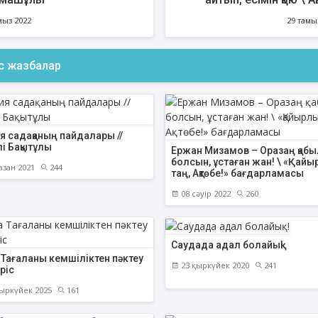
уа
мыз 2022
29 тамы
ас жазбалар
АҚИДА ДӘРІСТЕРІ
ФИҚҺ ДӘРІСТЕ
Шынболат Үмбетов
Нұрбол Смағұ
""Ақтөбе қалалық орталық" мешітінің
""Нұр Ғасыр" облыстық меш
наиб имамы
наиб имамы
я садақаның пайдалары //
і Бақытұлы
Ержан Мизамов – Оразаң қабы
ТІКЕЛЕЙ ЭФИРДЕ
ТІКЕЛЕЙ ЭФИРДЕ
болсын, ұстаған жан! \ «Қай
азан 2021
244
таң, Ақтөбе!» бағдарламасы
Аптаның сенбі күндері сағат
Аптаның сәрсенбі күндер
21:00 (Ақтөбе уақытымен)
21:00 (Ақтөбе уақыты
08 сәуір 2022
260
Біздің nur_gasyr Instagram
Біздің nur_gasyr Insta
парақшамызда
парақшамызда
Саудада адал болайық!
 Тағаланы кемшіліктен пәктеу
23 қыркүйек 2020
241
әріс
ыркүйек 2025
161