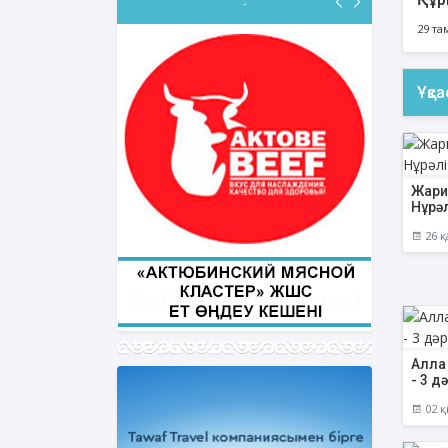
-
29 та
Ұқс
ФИҚҺ ДӘРІСТЕРІ
Нұрбол Смағұлов
""Нұр Ғасыр" облыстық мешітінің
наиб имамы
Жари
Нұрәл
ТІКЕЛЕЙ ЭФИРДЕ
26 қ
Аптаның сәрсенбі күндері сағат
21:00 (Ақтөбе уақытымен)
Біздің nur_gasyr Instagram
парақшамызда
Алла
- 3 д
02 қ