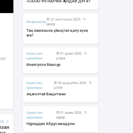
«САЛАТУН-НАРИЯ» ҚАНДАЙ ДҰҒА?
22 желтоқсан 2025
Жаңалықтар
68459
Таң намазына ұйықтап қалу күнә
ма?
Қазақстан
01 қазан 2020
инут
қарилары
67494
Инаятулла Мансур
Қазақстан
20 қыркүйек 2020
жолтай Бақытжан
Әбішев Қуаныш
қарилары
67199
Тоқсанбайұлы
Ақжолтай Бақытжан
Қазақстан
01 қазан 2020
қарилары
66860
есі
Нуриддин Абдусамадұлы
Азан
Ақшам