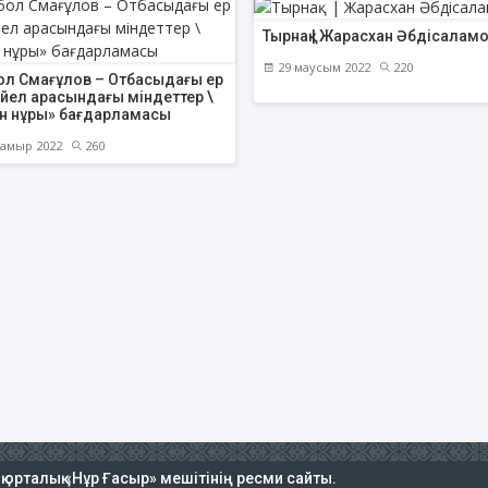
Тырнақ | Жарасхан Әбдісалам
29 маусым 2022
220
ол Смағұлов – Отбасыдағы ер
әйел арасындағы міндеттер \
н нұры» бағдарламасы
амыр 2022
260
ық орталық «Нұр Ғасыр» мешітінің ресми сайты.