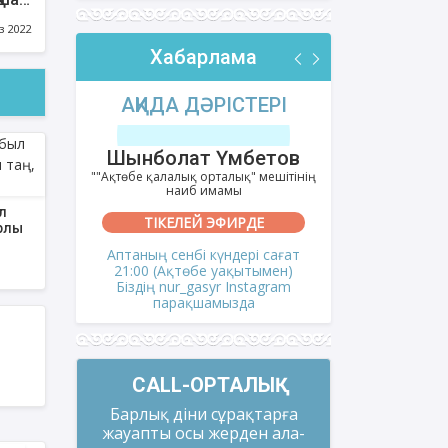
ғызы
з 2022
Хабарлама
РІ
АҚИДА ДӘРІСТЕРІ
ФИҚҺ 
лов
Шынболат Үмбетов
Нұрбо
ітінің
""Ақтөбе қалалық орталық" мешітінің
""Нұр Ғасыр"
наиб имамы
на
л
ТІКЕЛЕЙ ЭФИРДЕ
ТІКЕ
ырлы
і сағат
Аптаның сенбі күндері сағат
Аптаның сәрс
мен)
21:00 (Ақтөбе уақытымен)
21:00 (Ақ
gram
Біздің nur_gasyr Instagram
Біздің nu
парақшамызда
пар
CALL-ОРТАЛЫҚ
Барлық діни сұрақтарға
жауапты осы жерден ала-