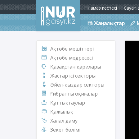
Намаз кестесі
Сауат 
Жаңалықтар
Ақтөбе мешіттері
Ақтөбе медресесі
Қазақстан қарилары
Жастар ісі секторы
Әйел-қыздар секторы
Ғибратты оқиғалар
Құттықтаулар
Қажылық
Халал даму
Зекет бөлімі