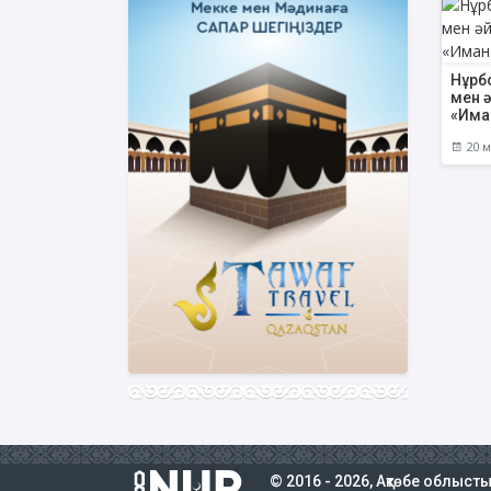
Нұрб
мен 
«Има
20 м
© 2016 - 2026, Ақтөбе облыст