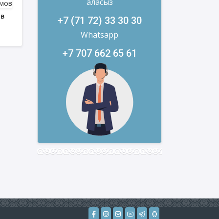
аласыз
ов
+7 (71 72) 33 30 30
Whatsapp
+7 707 662 65 61