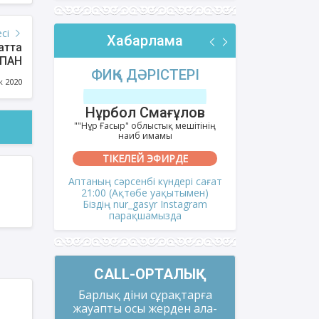
есі
Хабарлама
атта
СПАН
РІ
ФИҚҺ ДӘРІСТЕРІ
АҚИДА
к 2020
тов
Нұрбол Смағұлов
Шынбол
ешітінің
""Нұр Ғасыр" облыстық мешітінің
""Ақтөбе қалал
наиб имамы
на
ТІКЕЛЕЙ ЭФИРДЕ
ТІКЕ
сағат
Аптаның сәрсенбі күндері сағат
Аптаның се
мен)
21:00 (Ақтөбе уақытымен)
21:00 (Ақ
gram
Біздің nur_gasyr Instagram
Біздің nu
парақшамызда
пар
CALL-ОРТАЛЫҚ
Барлық діни сұрақтарға
жауапты осы жерден ала-