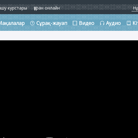
ашу курстары
Құран онлайн
Мақалалар
Сұрақ-жауап
Видео
Аудио
Кі