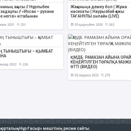
наның ақысы // Нұрлыбек
Жақыныңа демеу бол ¦ Жұма
адаұлы // «Ихсан – рухани
насихаты ¦ Наурызбай қажы
е негізі» кітабынан
ТАҒАНҰЛЫ онлайн (LIVE)
азан 2021
251
03 қыркүйек 2020
263
Ң ТЫНЫШТЫҒЫ – ҚЫМБАТ
ЫНА
ҚМДБ: РАМАЗАН АЙЫНА ОРА
КЕҢЕЙТІЛГЕН ТӨРАЛҚА МӘЖІ
аңтар 2022
226
ӨТТІ (ВИДЕО)
03 наурыз 2022
279
ық орталық «Нұр Ғасыр» мешітінің ресми сайты.