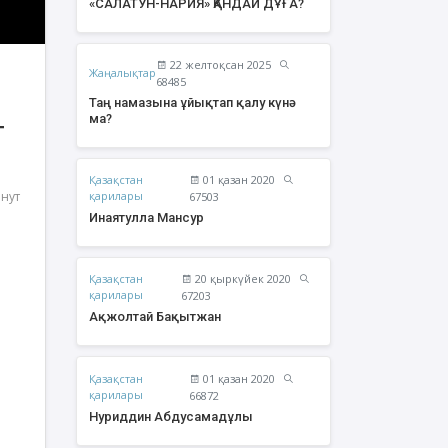
«САЛАТУН-НАРИЯ» ҚАНДАЙ ДҰҒА?
22 желтоқсан 2025
Жаңалықтар
68485
Таң намазына ұйықтап қалу күнә
ма?
т
Қазақстан
01 қазан 2020
инут
қарилары
67503
Инаятулла Мансур
Қазақстан
20 қыркүйек 2020
урзаев Бауыржан
Құрбан Яхия Сансызбайұлы
қарилары
67203
Қайырбайұлы
Ақжолтай Бақытжан
Қазақстан
01 қазан 2020
қарилары
66872
Нуриддин Абдусамадұлы