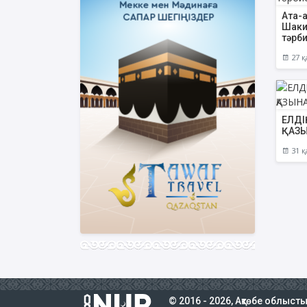
Ата-а
Шакиз
тәрби
27 қ
ЕЛДІ
ҚАЗ
31 қ
© 2016 - 2026, Ақтөбе облыст