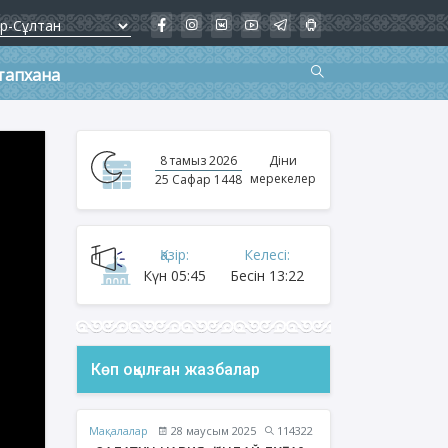
тапхана
8 тамыз 2026
Діни
мерекелер
25 Сафар 1448
Қазір:
Келесі:
Күн
05:45
Бесін
13:22
Көп оқылған жазбалар
Мақалалар
28 маусым 2025
114322