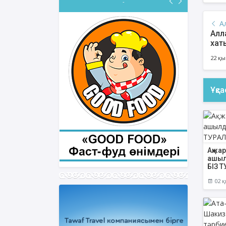
-
А
Алл
хат
22 қы
Ұқс
Ақжа
ашыл
БІЗ 
02 қ