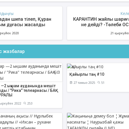
лдыңғы
Кел
адан шипа тілеп, Құран
КАРАНТИН жайлы шариғ
ым дұғасы жасалды
не дейді? -Төлеби О
ФИҚҺ ДӘРІСТЕРІ
АҚИДА ДӘРІСТЕ
ркүйек 2020
21 қыркүйе
Нұрбол Смағұлов
Шынболат Үмбе
""Нұр Ғасыр" облыстық мешітінің
""Ақтөбе қалалық орталық" м
ас жазбалар
наиб имамы
наиб имамы
ТІКЕЛЕЙ ЭФИРДЕ
ТІКЕЛЕЙ ЭФИРДЕ
Аптаның сәрсенбі күндері сағат
Аптаның сенбі күндері 
Қайырлы таң #10
21:00 (Ақтөбе уақытымен)
21:00 (Ақтөбе уақыты
Біздің nur_gasyr Instagram
Біздің nur_gasyr Insta
27 тамыз 2025
51
р —2 ықшам ауданында мешіт
парақшамызда
парақшамызда
ды / "Рика" телеарнасы / БАҚ
ТУРАЛЫ
ыркүйек 2022
253