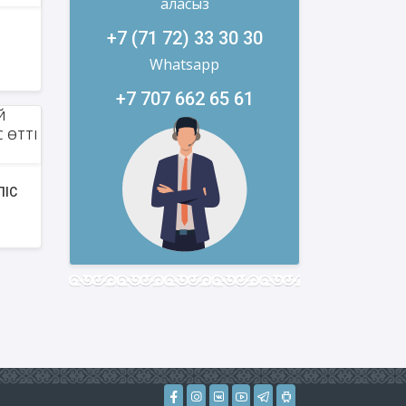
аласыз
+7 (71 72) 33 30 30
Whatsapp
+7 707 662 65 61
Й
ЛІС