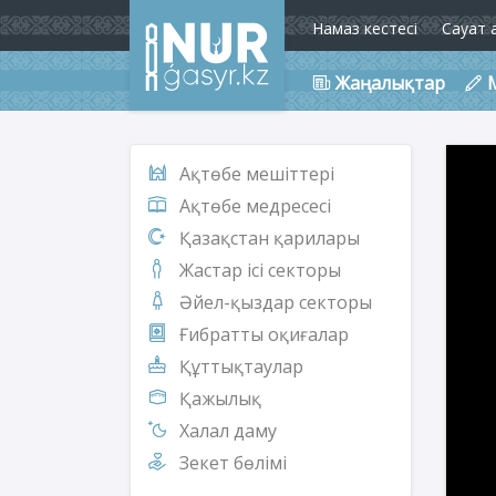
Намаз кестесі
Сауат 
Жаңалықтар
Ақтөбе мешіттері
Ақтөбе медресесі
Қазақстан қарилары
Жастар ісі секторы
Әйел-қыздар секторы
Ғибратты оқиғалар
Құттықтаулар
Қажылық
Халал даму
Зекет бөлімі