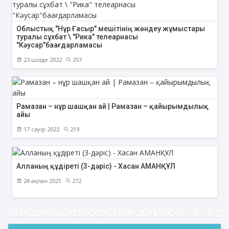
Облыстық "Нұр Ғасыр" мешітінің жөндеу жұмыстары
туралы сұхбат \ "Рика" телеарнасы
"Кәусар"баағдарламасы
23 шілде 2022
257
Рамазан – нұр шашқан ай | Рамазан – қайырымдылық
айы
17 сәуір 2022
219
Алланың құдіреті (3-дәріс) - Хасан АМАНҚҰЛ
24 ақпан 2021
272