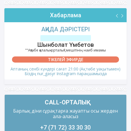
Хабарлама
АҚИДА ДӘРІСТЕРІ
Шынболат Үмбетов
""Ақтөбе қалалық орталық" мешітінің наиб имамы
ТІКЕЛЕЙ ЭФИРДЕ
Аптаның сенбі күндері сағат 21:00 (Ақтөбе уақытымен)
Біздің nur_gasyr Instagram парақшамызда
CALL-ОРТАЛЫҚ
Барлық діни сұрақтарға жауапты осы жерден
ала-аласыз
+7 (71 72) 33 30 30