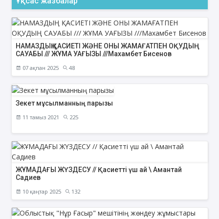
Ұқсас жазбалар
НАМАЗДЫҢ ҚАСИЕТІ ЖӘНЕ ОНЫ ЖАМАҒАТПЕН ОҚУДЫҢ
САУАБЫ /// ЖҰМА УАҒЫЗЫ ///Махамбет Бисенов
07 ақпан 2025
48
Зекет мұсылманның парызы
11 тамыз 2021
225
ЖҰМАДАҒЫ ЖҮЗДЕСУ // Қасиетті үш ай \ Амантай
Садиев
10 қаңтар 2025
132