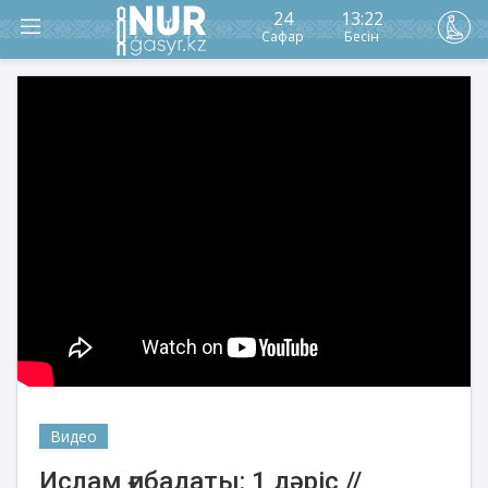
24
13:22
Сафар
Бесін
Видео
Ислам ғибадаты: 1 дәріс //