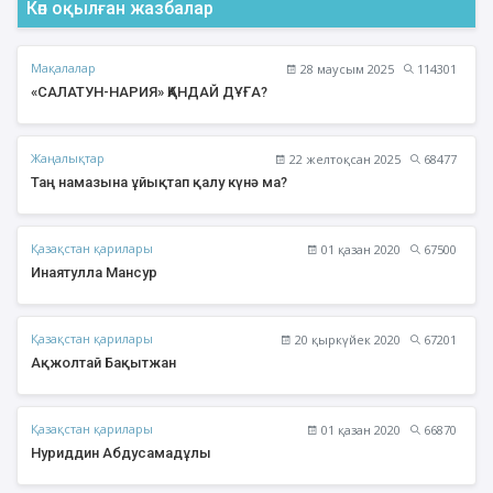
Көп оқылған жазбалар
Мақалалар
28 маусым 2025
114301
«САЛАТУН-НАРИЯ» ҚАНДАЙ ДҰҒА?
Жаңалықтар
22 желтоқсан 2025
68477
Таң намазына ұйықтап қалу күнә ма?
Қазақстан қарилары
01 қазан 2020
67500
Инаятулла Мансур
Қазақстан қарилары
20 қыркүйек 2020
67201
Ақжолтай Бақытжан
Қазақстан қарилары
01 қазан 2020
66870
Нуриддин Абдусамадұлы