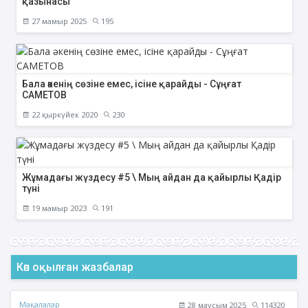
қазынасы
27 мамыр 2025
195
Бала әкенің сөзіне емес, ісіне қарайды - Сұңғат
САМЕТОВ
22 қыркүйек 2020
230
Жұмадағы жүздесу #5 \ Мың айдан да қайырлы Қадір
түні
19 мамыр 2023
191
Көп оқылған жазбалар
Мақалалар
28 маусым 2025
114320