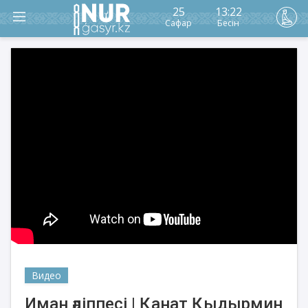
25
13:22
Сафар
Бесін
Видео
Иман әліппесі | Қанат Қыдырмин