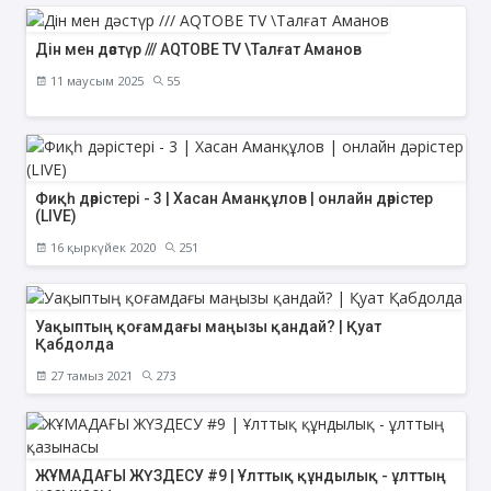
Дін мен дәстүр /// AQTOBE TV \Талғат Аманов
11 маусым 2025
55
Фиқһ дәрістері - 3 | Хасан Аманқұлов | онлайн дәрістер
(LIVE)
16 қыркүйек 2020
251
Уақыптың қоғамдағы маңызы қандай? | Қуат
Қабдолда
27 тамыз 2021
273
ЖҰМАДАҒЫ ЖҮЗДЕСУ #9 | Ұлттық құндылық - ұлттың