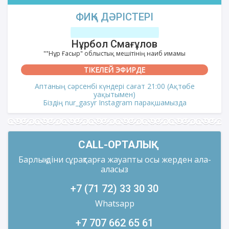
ФИҚҺ ДӘРІСТЕРІ
Нұрбол Смағұлов
""Нұр Ғасыр" облыстық мешітінің наиб имамы
ТІКЕЛЕЙ ЭФИРДЕ
Аптаның сәрсенбі күндері сағат 21:00 (Ақтөбе
уақытымен)
Біздің nur_gasyr Instagram парақшамызда
CALL-ОРТАЛЫҚ
Барлық діни сұрақтарға жауапты осы жерден ала-
аласыз
+7 (71 72) 33 30 30
Whatsapp
+7 707 662 65 61