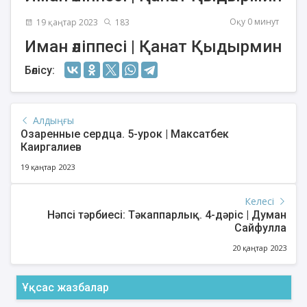
Оқу 0 минут
19 қаңтар 2023
183
Иман әліппесі | Қанат Қыдырмин
Бөлісу:
Алдыңғы
Озаренные сердца. 5-урок | Максатбек
Каиргалиев
19 қаңтар 2023
Келесі
Нәпсі тәрбиесі: Тәкаппарлық. 4-дәріс | Думан
Сайфулла
20 қаңтар 2023
Ұқсас жазбалар