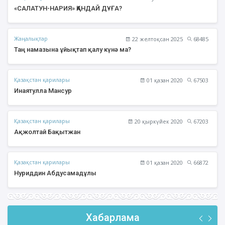
«САЛАТУН-НАРИЯ» ҚАНДАЙ ДҰҒА?
Жаңалықтар
22 желтоқсан 2025
68485
Таң намазына ұйықтап қалу күнә ма?
Қазақстан қарилары
01 қазан 2020
67503
Инаятулла Мансур
Қазақстан қарилары
20 қыркүйек 2020
67203
Ақжолтай Бақытжан
Қазақстан қарилары
01 қазан 2020
66872
Нуриддин Абдусамадұлы
Хабарлама