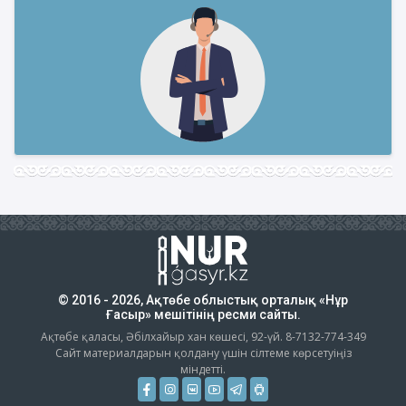
© 2016 - 2026, Ақтөбе облыстық орталық «Нұр
Ғасыр» мешітінің ресми сайты.
Ақтөбе қаласы, Әбілхайыр хан көшесі, 92-үй. 8-7132-774-349
Сайт материалдарын қолдану үшін сілтеме көрсетуіңіз
міндетті.