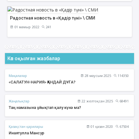
Радостная новость в «Қадір түні» \ СМИ
01 мамыр 2022
241
Көп оқылған жазбалар
Мақалалар
28 маусым 2025
114350
«САЛАТУН-НАРИЯ» ҚАНДАЙ ДҰҒА?
Жаңалықтар
22 желтоқсан 2025
68491
Таң намазына ұйықтап қалу күнә ма?
Қазақстан қарилары
01 қазан 2020
67504
Инаятулла Мансур