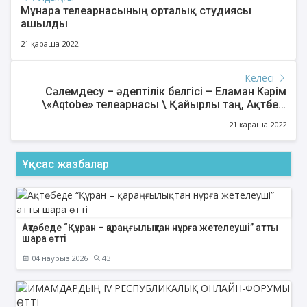
Мұнара телеарнасының орталық студиясы
ашылды
21 қараша 2022
Келесі
Сәлемдесу – әдептілік белгісі – Еламан Кәрім
\«Aqtobe» телеарнасы \ Қайырлы таң, Ақтөбе!»
бағдарламасы
21 қараша 2022
Ұқсас жазбалар
Ақтөбеде “Құран – қараңғылықтан нұрға жетелеуші” атты
шара өтті
04 наурыз 2026
43