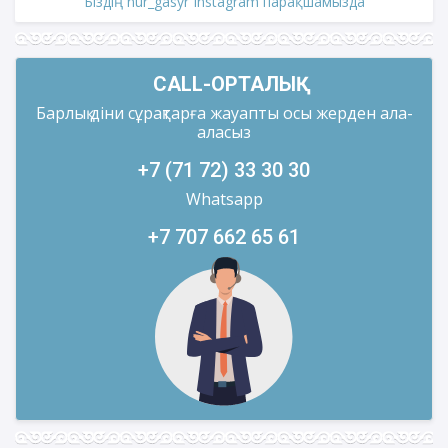
Біздің nur_gasyr Instagram парақшамызда
CALL-ОРТАЛЫҚ
Барлық діни сұрақтарға жауапты осы жерден ала-
аласыз
+7 (71 72) 33 30 30
Whatsapp
+7 707 662 65 61