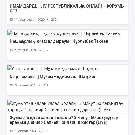
ИМАМДАРДЫҢ IV РЕСПУБЛИКАЛЫҚ ОНЛАЙН-ФОРУМЫ
ӨТТІ
11 желтоқсан 2020
262
Нашақорлық – қоғам құлдырауы | Нұрлыбек Такеев
20 тамыз 2024
132
Сыр - аманат | Мұхаммедисмаил Шадман
29 тамыз 2022
201
Жұмыртқа қалай халал болады? 3 минут 50 секундтан
қараңыз| Данияр Сапиев | онлайн дәрістер (LIVE)
17 ақпан 2021
363