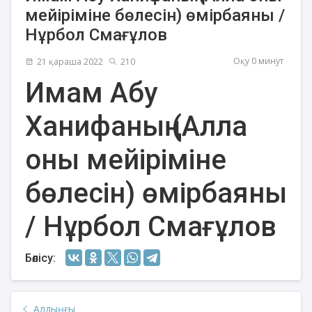
мейіріміне бөлесін) өмірбаяны /
Нұрбол Смағұлов
Оқу 0 минут
21 қараша 2022
210
Имам Абу
Ханифаның (Алла
оны мейіріміне
бөлесін) өмірбаяны
/ Нұрбол Смағұлов
Бөлісу:
Алдыңғы