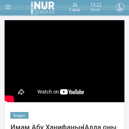
26
13:22
Сафар
Бесін
Видео
Имам Абу Ханифаның (Алла оны