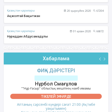
Қазақстан қарилары
20 қыркүйек 2020
67204
Ақжолтай Бақытжан
Қазақстан қарилары
01 қазан 2020
66872
Нуриддин Абдусамадұлы
Хабарлама
ФИҚҺ ДӘРІСТЕРІ
Нұрбол Смағұлов
""Нұр Ғасыр" облыстық мешітінің наиб имамы
ТІКЕЛЕЙ ЭФИРДЕ
Аптаның сәрсенбі күндері сағат 21:00 (Ақтөбе
уақытымен)