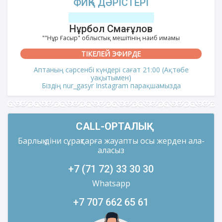
ФИҚҺ ДӘРІСТЕРІ
Нұрбол Смағұлов
""Нұр Ғасыр" облыстық мешітінің наиб имамы
ТІКЕЛЕЙ ЭФИРДЕ
Аптаның сәрсенбі күндері сағат 21:00 (Ақтөбе
уақытымен)
Біздің nur_gasyr Instagram парақшамызда
CALL-ОРТАЛЫҚ
Барлық діни сұрақтарға жауапты осы жерден ала-
аласыз
+7 (71 72) 33 30 30
Whatsapp
+7 707 662 65 61