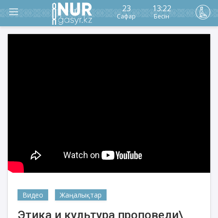
23
13:22
Сафар
Бесін
Видео
Жаңалықтар
Этика и культура проповеди\