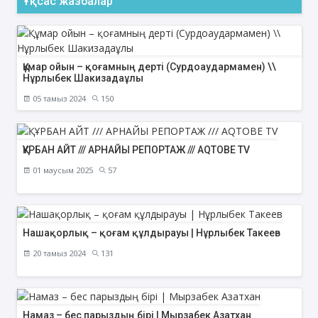
Ұқсас жазбалар
Құмар ойын – қоғамның дерті (Сурдоаудармамен) \\
Нұрлыбек Шакизадаұлы
05 тамыз 2024
150
ҚҰРБАН АЙТ /// АРНАЙЫ РЕПОРТАЖ /// AQTOBE TV
01 маусым 2025
57
Нашақорлық – қоғам құлдырауы | Нұрлыбек Такеев
20 тамыз 2024
131
Намаз – бес парыздың бірі | Мырзабек Азатхан