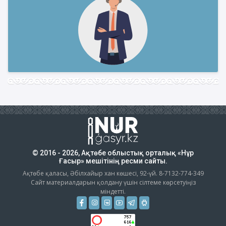
© 2016 - 2026, Ақтөбе облыстық орталық «Нұр
Ғасыр» мешітінің ресми сайты.
Ақтөбе қаласы, Әбілхайыр хан көшесі, 92-үй. 8-7132-774-349
Сайт материалдарын қолдану үшін сілтеме көрсетуіңіз
міндетті.