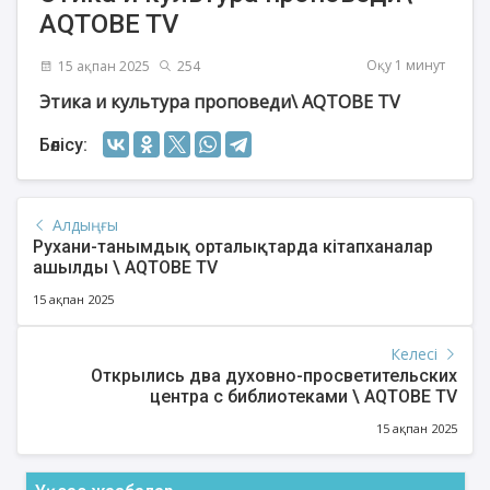
AQTOBE TV
Оқу 1 минут
15 ақпан 2025
254
Этика и культура проповеди
\
AQTOBE TV
Бөлісу:
Алдыңғы
Рухани-танымдық орталықтарда кітапханалар
ашылды \ AQTOBE TV
15 ақпан 2025
Келесі
Открылись два духовно-просветительских
центра с библиотеками \ AQTOBE TV
15 ақпан 2025