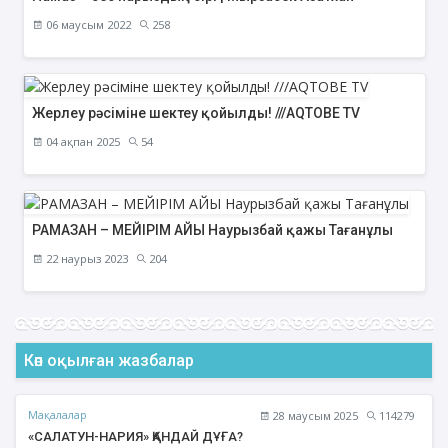
06 маусым 2022
258
Жерлеу рәсіміне шектеу қойылды! ///AQTOBE TV
04 ақпан 2025
54
РАМАЗАН – МЕЙІРІМ АЙЫ Наурызбай қажы Тағанұлы
22 наурыз 2023
204
Көп оқылған жазбалар
Мақалалар
28 маусым 2025
114279
«САЛАТУН-НАРИЯ» ҚАНДАЙ ДҰҒА?