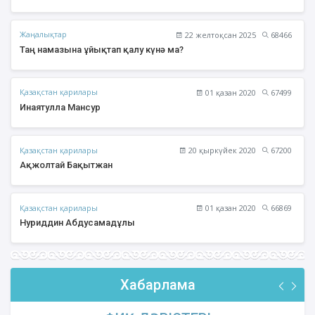
Жаңалықтар
22 желтоқсан 2025
68466
Таң намазына ұйықтап қалу күнә ма?
Қазақстан қарилары
01 қазан 2020
67499
Инаятулла Мансур
Қазақстан қарилары
20 қыркүйек 2020
67200
Ақжолтай Бақытжан
Қазақстан қарилары
01 қазан 2020
66869
Нуриддин Абдусамадұлы
Хабарлама