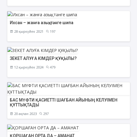
Ихсан – жанға азық, тәнге шипа
28 қыркүйек 2021
197
ЗЕКЕТ АЛУҒА КІМДЕР ҚҰҚЫЛЫ?
12 қыркүйек 2024
479
БАС МҮФТИ ҚАСИЕТТІ ШАҒБАН АЙЫНЫҢ КЕЛУІМЕН
ҚҰТТЫҚТАДЫ
20 ақпан 2023
297
ҚОРШАҒАН ОРТА ДА – АМАНАТ