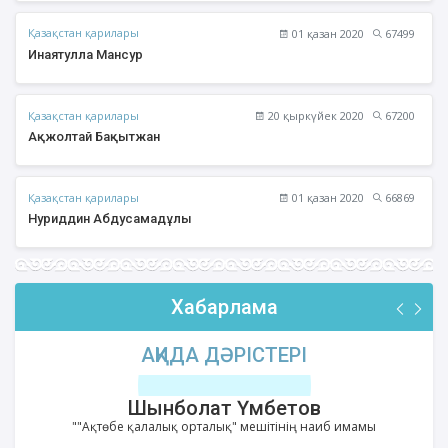
Қазақстан қарилары
01 қазан 2020
67499
Инаятулла Мансур
Қазақстан қарилары
20 қыркүйек 2020
67200
Ақжолтай Бақытжан
Қазақстан қарилары
01 қазан 2020
66869
Нуриддин Абдусамадұлы
Хабарлама
АҚИДА ДӘРІСТЕРІ
Шынболат Үмбетов
""Ақтөбе қалалық орталық" мешітінің наиб имамы