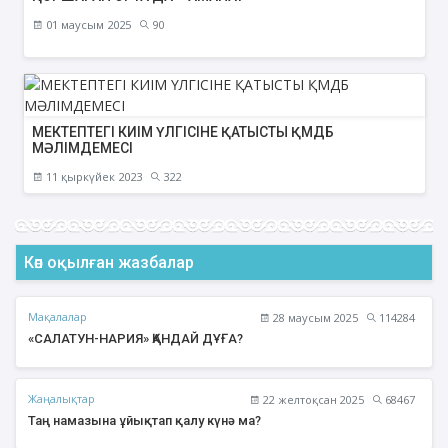
01 маусым 2025
90
МЕКТЕПТЕГІ КИІМ ҮЛГІСІНЕ ҚАТЫСТЫ ҚМДБ
МӘЛІМДЕМЕСІ
11 қыркүйек 2023
322
Көп оқылған жазбалар
Мақалалар
28 маусым 2025
114284
«САЛАТУН-НАРИЯ» ҚАНДАЙ ДҰҒА?
Жаңалықтар
22 желтоқсан 2025
68467
Таң намазына ұйықтап қалу күнә ма?