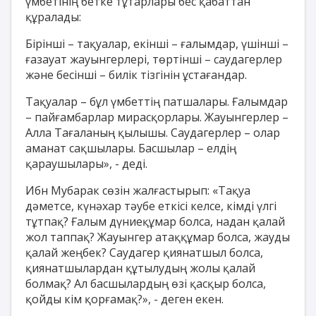
үмбетінің бетке тұтарлары бес қабаттан
құралады:
Бірінші – тақуалар, екінші – ғалымдар, үшінші –
ғазауат жауынгерлері, төртінші – саудагерлер
және бесінші – билік тізгінін ұстағандар.
Тақуалар – бұл үмбеттің патшалары. Ғалымдар
– пайғамбарлар мирасқорлары. Жауынгерлер –
Алла Тағаланың қылышы. Саудагерлер – олар
аманат сақшылары. Басшылар – елдің
қараушылары», - деді.
Ибн Мубарак сөзін жалғастырып: «Тақуа
дәметсе, күнәхар тәубе еткісі келсе, кімді үлгі
тұтпақ? Ғалым дүниеқұмар болса, надан қалай
жол таппақ? Жауынгер атаққұмар болса, жауды
қалай жеңбек? Саудагер қиянатшыл болса,
қиянатшылардан құтылудың жолы қалай
болмақ? Ал басшылардың өзі қасқыр болса,
қойды кім қорғамақ?», - деген екен.