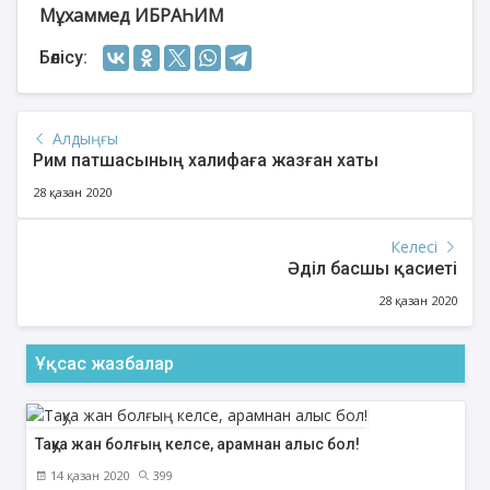
Мұхаммед ИБРАҺИМ
Бөлісу:
Алдыңғы
Рим патшасының халифаға жазған хаты
28 қазан 2020
Келесі
Әділ басшы қасиеті
28 қазан 2020
Ұқсас жазбалар
Тақуа жан болғың келсе, арамнан алыс бол!
14 қазан 2020
399