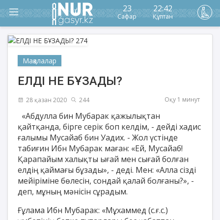
23
22:42
Сафар
Құптан
Мақалалар
ЕЛДІ НЕ БҰЗАДЫ?
Оқу 1 минут
28 қазан 2020
244
«Абдулла бин Мубарак қажылықтан
қайтқанда, бірге серік боп келдім, - дейді хадис
ғалымы Мусайаб бин Уадих. - Жол үстінде
табиғин Ибн Мубарак маған: «Ей, Мусайаб!
Қарапайым халықты ығай мен сығай болған
елдің қаймағы бұзады», - деді. Мен: «Алла сізді
мейіріміне бөлесін, сондай қалай болғаны?», -
деп, мұның мәнісін сұрадым.
Ғұлама Ибн Мубарак: «Мұхаммед (с.ғ.с.)