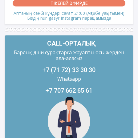
ТІКЕЛЕЙ ЭФИРДЕ
Аптаның сенбі күндері сағат 21:00 (Ақтөбе уақытымен)
Біздің nur_gasyr Instagram парақшамызда
CALL-ОРТАЛЫҚ
Барлық діни сұрақтарға жауапты осы жерден
ала-аласыз
+7 (71 72) 33 30 30
Whatsapp
+7 707 662 65 61