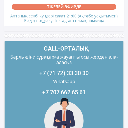
ТІКЕЛЕЙ ЭФИРДЕ
Аптаның сенбі күндері сағат 21:00 (Ақтөбе уақытымен)
Біздің nur_gasyr Instagram парақшамызда
CALL-ОРТАЛЫҚ
Барлық діни сұрақтарға жауапты осы жерден ала-
аласыз
+7 (71 72) 33 30 30
Whatsapp
+7 707 662 65 61