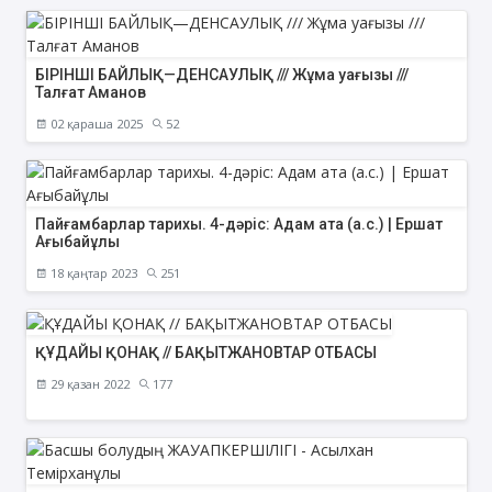
БІРІНШІ БАЙЛЫҚ—ДЕНСАУЛЫҚ /// Жұма уағызы ///
Талғат Аманов
02 қараша 2025
52
Пайғамбарлар тарихы. 4-дәріс: Адам ата (а.с.) | Ершат
Ағыбайұлы
18 қаңтар 2023
251
ҚҰДАЙЫ ҚОНАҚ // БАҚЫТЖАНОВТАР ОТБАСЫ
29 қазан 2022
177