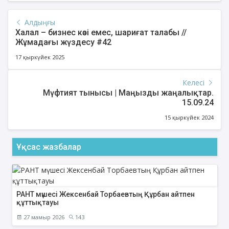
Алдыңғы
Халал – бизнес көзі емес, шариғат талабы //
Жұмадағы жүздесу #42
17 қыркүйек 2025
Келесі
Мүфтият тынысы | Маңызды жаңалықтар.
15.09.24
15 қыркүйек 2024
Ұқсас жазбалар
РАНТ мүшесі Жексенбай Торбаевтың Құрбан айтпен
құттықтауы
27 мамыр 2026
143