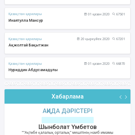
Қазақстан қарилары
01 қазан 2020
67501
Инаятулла Мансур
Қазақстан қарилары
20 қыркүйек 2020
67201
Ақжолтай Бақытжан
Қазақстан қарилары
01 қазан 2020
66870
Нуриддин Абдусамадұлы
Хабарлама
АҚИДА ДӘРІСТЕРІ
Шынболат Үмбетов
""Ақтөбе қалалық орталық" мешітінің наиб имамы