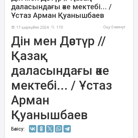
даласындағы әке мектебі... /
Ұстаз Арман Қуанышбаев
Оқу 0 минут
17 қыркүйек 2024
170
Дін мен Дәстүр //
Қазақ
даласындағы әке
мектебі... / Ұстаз
Арман
Қуанышбаев
Бөлісу: