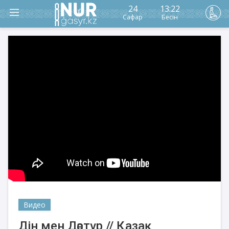
24
13:22
Сафар
Бесін
Видео
Дін мен Дәстүр // Қазақ