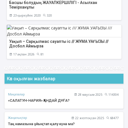
Басшы болудың ЖАУАПКЕРШІЛІГІ - Асылхан
Темірханұлы
23 қыркүйек 2020
320
Уақып – Сарқылмас сауапты іс /// ЖҰМА УАҒЫЗЫ ///
Досбол Аймырза
17 ақпан 2026
81
Көп оқылған жазбалар
Мақалалар
28 маусым 2025
114304
«САЛАТУН-НАРИЯ» ҚАНДАЙ ДҰҒА?
Жаңалықтар
22 желтоқсан 2025
68477
Таң намазына ұйықтап қалу күнә ма?