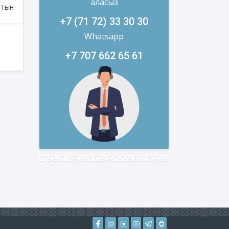
аласыз
+7 (71 72) 33 30 30
Whatsapp
+7 707 662 65 61