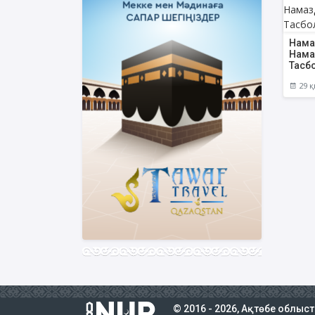
Нама
Нама
Тасб
29 қ
© 2016 - 2026, Ақтөбе облыс