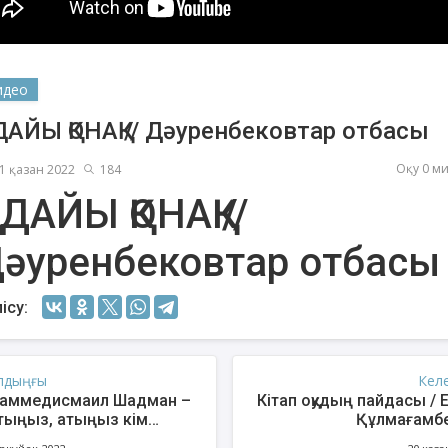
идео
ДАЙЫ ҚОНАҚ // Дәуренбековтар отбасы
Оқу 0 м
1 қазан 2022
184
ҰДАЙЫ ҚОНАҚ //
әуренбековтар отбасы
енов Бекжан
Жұмабаев Данияр
Ақ
ангелдіұлы
Әлимұхамедұлы
ісу:
лдыңғы
Кел
аммедисмаил Шадман –
Кітап оқудың пайдасы / Е
тыңыз, атыңыз кім
Құлмағамб
ады?»\ «Қайырлы таң,