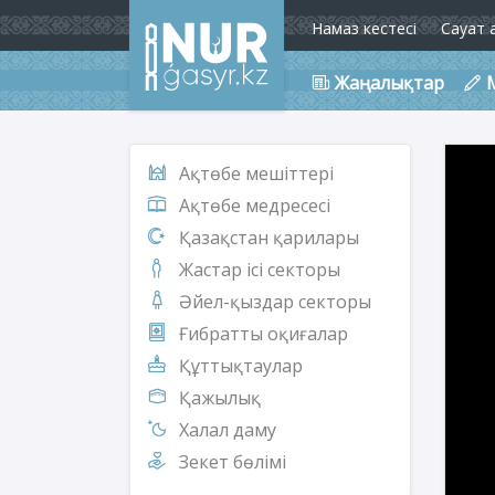
Намаз кестесі
Сауат 
Жаңалықтар
Ақтөбе мешіттері
Ақтөбе медресесі
Қазақстан қарилары
Жастар ісі секторы
Әйел-қыздар секторы
Ғибратты оқиғалар
Құттықтаулар
Қажылық
Халал даму
Зекет бөлімі