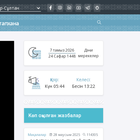
тапхана
7 тамыз 2026
Діни
мерекелер
24 Сафар 1448
Қазір:
Келесі:
Күн
05:44
Бесін
13:22
Көп оқылған жазбалар
Мақалалар
28 маусым 2025
114305