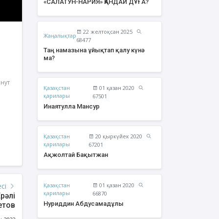
«САЛАТУН-НАРИЯ» ҚАНДАЙ ДҰҒА?
22 желтоқсан 2025
Жаңалықтар
68477
Таң намазына ұйықтап қалу күнә
ма?
инут
Қазақстан
01 қазан 2020
қарилары
67501
Инаятулла Мансур
Қазақстан
20 қыркүйек 2020
жолтай Бақытжан
Әбішев Қуаныш
қарилары
67201
Тоқсанбайұлы
Ақжолтай Бақытжан
Қазақстан
01 қазан 2020
есі
қарилары
66870
рәлі
Нуриддин Абдусамадұлы
етов