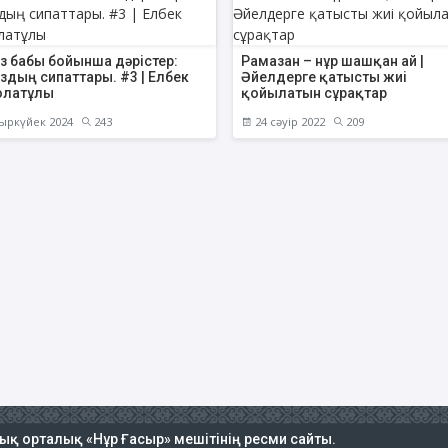
з бабы бойынша дәрістер:
Рамазан – нұр шашқан ай |
здың сипаттары. #3 | Елбек
Әйелдерге қатысты жиі
олатұлы
қойылатын сұрақтар
ыркүйек 2024
243
24 сәуір 2022
209
тық орталық «Нұр Ғасыр» мешітінің ресми сайты.