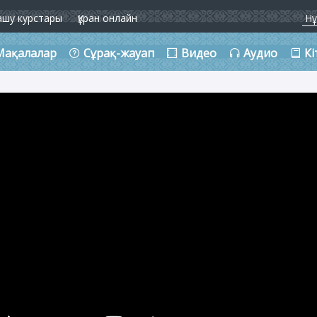
ашу курстары
Құран онлайн
Мақалалар
Сұрақ-жауап
Видео
Аудио
Кі