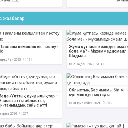
ркүйек 2022
20 қаза
өбе!» бағдарламасы
ас жазбалар
АҚИДА ДӘРІСТЕРІ
ФИҚҺ ДӘРІСТЕ
Шынболат Үмбетов
Нұрбол Смағұ
Тағаланы кемшіліктен пәктеу -
Жұма құтпасы кезінде намаз о
""Ақтөбе қалалық орталық" мешітінің
""Нұр Ғасыр" облыстық меш
іс
бола ма? - Мұхаммедисмаил
наиб имамы
наиб имамы
Шадман
ыркүйек 2025
161
ТІКЕЛЕЙ ЭФИРДЕ
ТІКЕЛЕЙ ЭФИРДЕ
28 ақпан 2022
335
Аптаның сенбі күндері сағат
Аптаның сәрсенбі күндер
21:00 (Ақтөбе уақытымен)
21:00 (Ақтөбе уақыты
Біздің nur_gasyr Instagram
Біздің nur_gasyr Insta
парақшамызда
парақшамызда
Облыстың Бас имамы білім
күнімен құттықтады
беде «Ұлттық құндылықтар —
айнасы» атты облыстық
01 қыркүйек 2021
245
ни-танымдық сайыс өтті
аурыз 2026
207