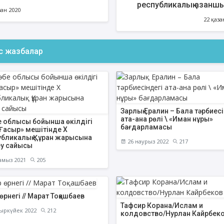
республикалық азанш
зан 2020
жарысы (L
22 қаза
ФИҚҺ ДӘРІСТЕРІ
АҚИДА ДӘРІСТЕ
ас жазбалар
Нұрбол Смағұлов
Шынболат Үмбе
""Нұр Ғасыр" облыстық мешітінің
""Ақтөбе қалалық орталық" м
наиб имамы
наиб имамы
ТІКЕЛЕЙ ЭФИРДЕ
ТІКЕЛЕЙ ЭФИРДЕ
Зарлық Ералин – Бала тәрбиесі
ата-ана рөлі \ «Иман нұры»
е облысы бойынша өкілдігі
Аптаның сәрсенбі күндері сағат
Аптаның сенбі күндері 
бағдарламасы
 Ғасыр» мешітінде Х
21:00 (Ақтөбе уақытымен)
21:00 (Ақтөбе уақыты
убликалық Құран жарысына
26 наурыз 2022
217
Біздің nur_gasyr Instagram
Біздің nur_gasyr Insta
еу сайысы
парақшамызда
парақшамызда
амыз 2021
205
өрнегі // Марат Тоқашбаев
Тафсир Корана/Ислам и
ыркүйек 2022
212
колдовство/Нурлан Кайрбек