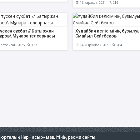
16 қараша 2021
216
түскен сұхбат // Батыржан
Худайбия келісімінің бұзылуы
ұров\ Мұнара телеарнасы
Смайыл Сейтбеков
елтоқсан 2025
133
14 қыркүйек 2021
284
ық орталық «Нұр Ғасыр» мешітінің ресми сайты.