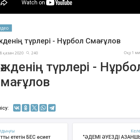
идео
жденің түрлері - Нұрбол Смағұлов
Оқу 1 м
8 қазан 2020
240
әжденің түрлері - Нұрбо
мағұлов
шев Қуаныш
Ахметов Серік
Есм
қсанбайұлы
Полатханұлы
ісу:
лдыңғы
Кел
ытты ететін БЕС өсиет
"ӘДЕМІ ӘУЕЗДІ АЗАНШЫ