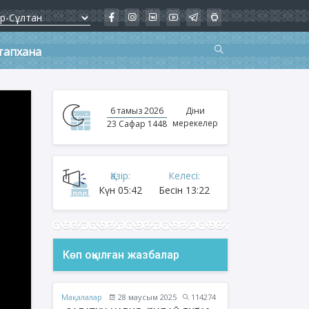
тапхана
6 тамыз 2026
Діни
мерекелер
23 Сафар 1448
Қазір:
Келесі:
Күн
05:42
Бесін
13:22
Көп оқылған жазбалар
Мақалалар
28 маусым 2025
114274