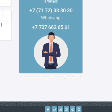
аласыз
+7 (71 72) 33 30 30
Whatsapp
 |
+7 707 662 65 61