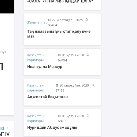
«САЛАТУН-НАРИЯ» ҚАНДАЙ ДҰҒА?
22 желтоқсан 2025
Жаңалықтар
68464
Таң намазына ұйықтап қалу күнә
ма?
инут
Қазақстан
01 қазан 2020
қарилары
67494
л
Инаятулла Мансур
Қазақстан
20 қыркүйек 2020
урзаев Бауыржан
Құрбан Яхия Сансызбайұлы
қарилары
67199
Қайырбайұлы
Ақжолтай Бақытжан
Қазақстан
01 қазан 2020
қарилары
66861
Нуриддин Абдусамадұлы
есі
" IV