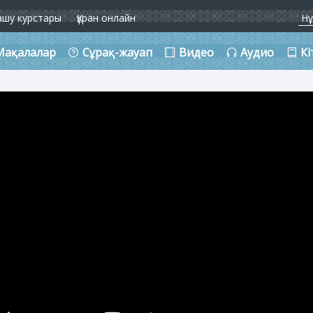
ашу курстары
Құран онлайн
Мақалалар
Сұрақ-жауап
Видео
Аудио
Кі