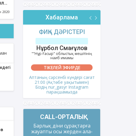
ылар
IVE)
н 2020
Хабарлама
РІ
ФИҚҺ ДӘРІСТЕРІ
АҚИДА
тов
Нұрбол Смағұлов
Шынбол
ешітінің
""Нұр Ғасыр" облыстық мешітінің
""Ақтөбе қалал
наиб имамы
на
ТІКЕЛЕЙ ЭФИРДЕ
ТІКЕ
ндегі
сағат
Аптаның сәрсенбі күндері сағат
Аптаның се
мен)
21:00 (Ақтөбе уақытымен)
21:00 (Ақ
gram
Біздің nur_gasyr Instagram
Біздің nu
парақшамызда
пар
CALL-ОРТАЛЫҚ
Барлық діни сұрақтарға
ов
жауапты осы жерден ала-