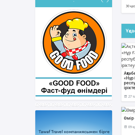
-
30 қа
Ұқс
Ақтөб
«Нұр
респ
ірікт
27 т
Өмір 
09 қ