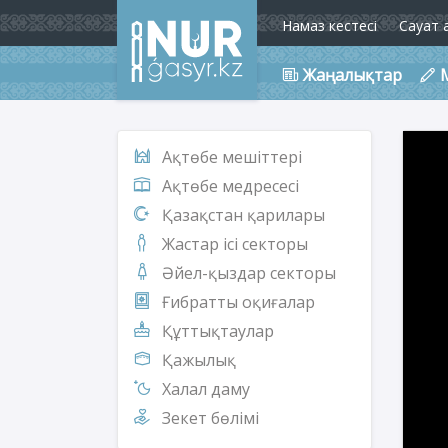
Намаз кестесі
Сауат 
Жаңалықтар
Ақтөбе мешіттері
Ақтөбе медресесі
Қазақстан қарилары
Жастар ісі секторы
Әйел-қыздар секторы
Ғибратты оқиғалар
Құттықтаулар
Қажылық
Халал даму
Зекет бөлімі