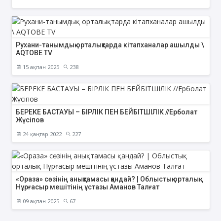
Рухани-танымдық орталықтарда кітапханалар ашылды \
AQTOBE TV
15 ақпан 2025
238
БЕРЕКЕ БАСТАУЫ – БІРЛІК ПЕН БЕЙБІТШІЛІК //Ерболат
Жүсіпов
24 қаңтар 2022
227
«Ораза» сөзінің анықтамасы қандай? | Облыстық орталық
Нұрғасыр мешітінің ұстазы Аманов Талғат
09 ақпан 2025
67