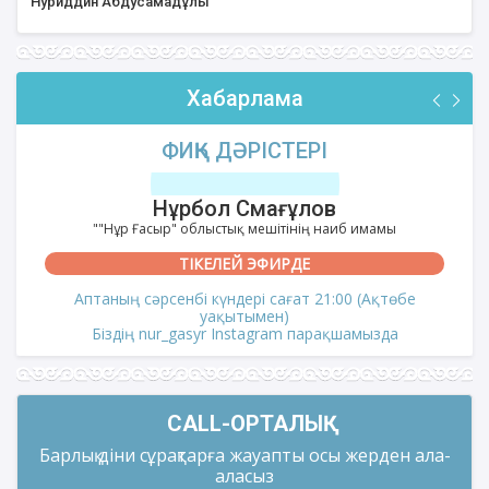
Нуриддин Абдусамадұлы
Хабарлама
ФИҚҺ ДӘРІСТЕРІ
Нұрбол Смағұлов
""Нұр Ғасыр" облыстық мешітінің наиб имамы
ТІКЕЛЕЙ ЭФИРДЕ
Аптаның сәрсенбі күндері сағат 21:00 (Ақтөбе
уақытымен)
Біздің nur_gasyr Instagram парақшамызда
CALL-ОРТАЛЫҚ
Барлық діни сұрақтарға жауапты осы жерден ала-
аласыз