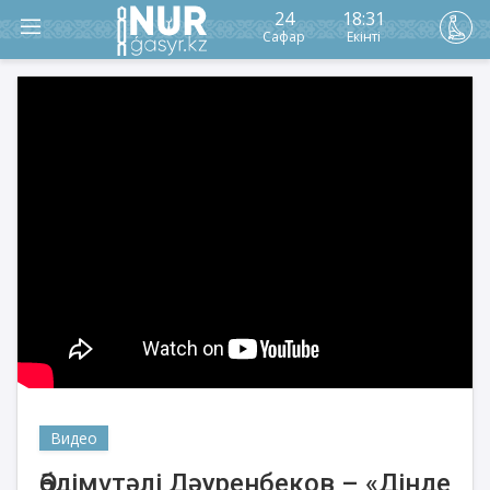
24
18:31
Сафар
Екінті
Видео
Әбдімүтәлі Дәуренбеков – «Дінде