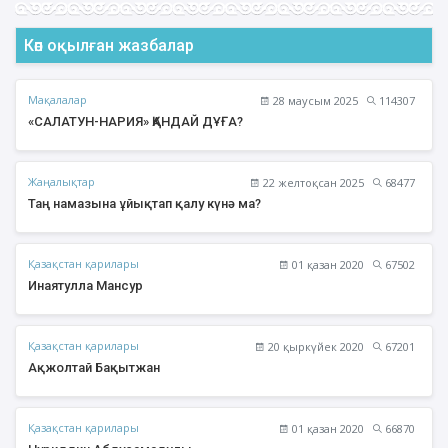
Көп оқылған жазбалар
Мақалалар
28 маусым 2025
114307
«САЛАТУН-НАРИЯ» ҚАНДАЙ ДҰҒА?
Жаңалықтар
22 желтоқсан 2025
68477
Таң намазына ұйықтап қалу күнә ма?
Қазақстан қарилары
01 қазан 2020
67502
Инаятулла Мансур
Қазақстан қарилары
20 қыркүйек 2020
67201
Ақжолтай Бақытжан
Қазақстан қарилары
01 қазан 2020
66870