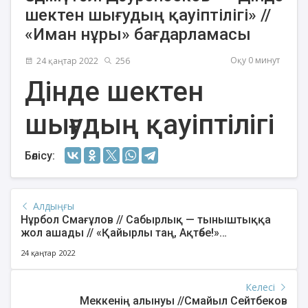
шектен шығудың қауіптілігі» //
«Иман нұры» бағдарламасы
Оқу 0 минут
24 қаңтар 2022
256
Дінде шектен
шығудың қауіптілігі
Бөлісу:
Алдыңғы
Нұрбол Смағұлов // Сабырлық — тыныштыққа
жол ашады // «Қайырлы таң, Ақтөбе!»
бағдарламасы
24 қаңтар 2022
Келесі
Меккенің алынуы //Смайыл Сейтбеков