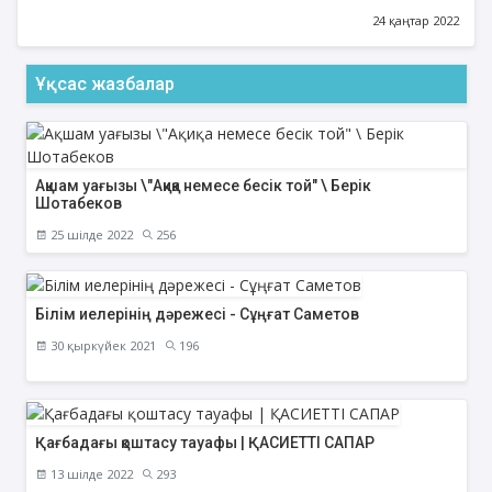
24 қаңтар 2022
Ұқсас жазбалар
Ақшам уағызы \"Ақиқа немесе бесік той" \ Берік
Шотабеков
25 шілде 2022
256
Білім иелерінің дәрежесі - Сұңғат Саметов
30 қыркүйек 2021
196
Қағбадағы қоштасу тауафы | ҚАСИЕТТІ САПАР
13 шілде 2022
293