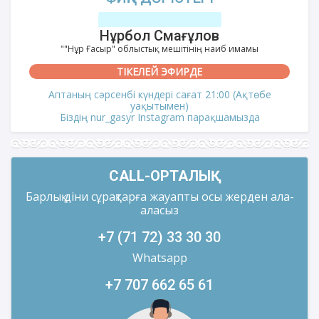
Нұрбол Смағұлов
""Нұр Ғасыр" облыстық мешітінің наиб имамы
ТІКЕЛЕЙ ЭФИРДЕ
Аптаның сәрсенбі күндері сағат 21:00 (Ақтөбе
уақытымен)
Біздің nur_gasyr Instagram парақшамызда
CALL-ОРТАЛЫҚ
Барлық діни сұрақтарға жауапты осы жерден ала-
аласыз
+7 (71 72) 33 30 30
Whatsapp
+7 707 662 65 61