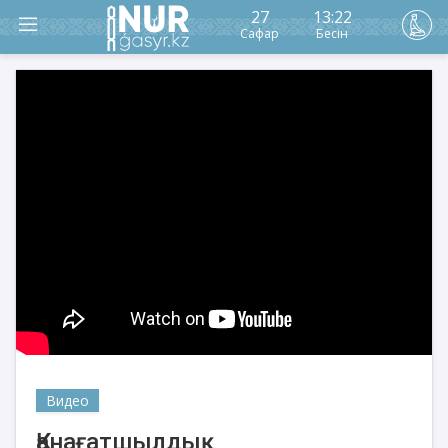
27
13:22
Сафар
Бесін
Видео
Қанағатшылдық