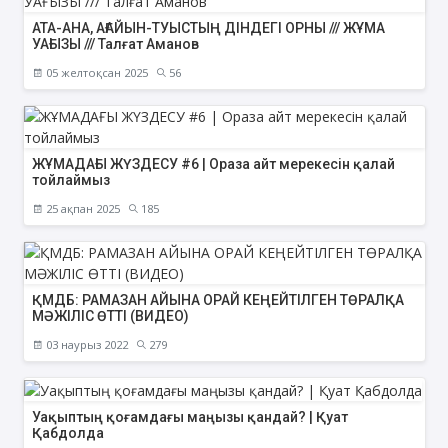
АТА-АНА, АҒАЙЫН-ТУЫСТЫҢ ДІНДЕГІ ОРНЫ /// ЖҰМА
УАҒЫЗЫ /// Талғат Аманов
05 желтоқсан 2025
56
ЖҰМАДАҒЫ ЖҮЗДЕСУ #6 | Ораза айт мерекесін қалай
тойлаймыз
25 ақпан 2025
185
ҚМДБ: РАМАЗАН АЙЫНА ОРАЙ КЕҢЕЙТІЛГЕН ТӨРАЛҚА
МӘЖІЛІС ӨТТІ (ВИДЕО)
03 наурыз 2022
279
Уақыптың қоғамдағы маңызы қандай? | Қуат
Қабдолда