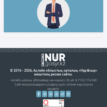
© 2016 - 2026, Ақтөбе облыстық орталық «Нұр Ғасыр»
мешітінің ресми сайты.
Ақтөбе қаласы, Әбілхайыр хан көшесі, 92-үй. 8-7132-774-349
Сайт материалдарын қолдану үшін сілтеме көрсетуіңіз
міндетті.