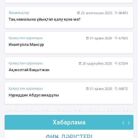
Жаңалықтар
22 желтоқсан 2025
68495
Таң намазына ұйықтап қалу күнә ма?
Қазақстан қарилары
01 қазан 2020
67505
Инаятулла Мансур
Қазақстан қарилары
20 қыркүйек 2020
67204
Ақжолтай Бақытжан
Қазақстан қарилары
01 қазан 2020
66872
Нуриддин Абдусамадұлы
Хабарлама
ФИҚҺ ДӘРІСТЕРІ