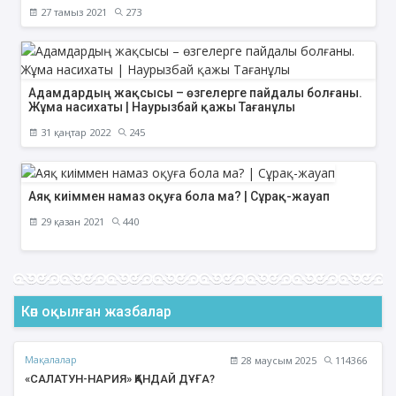
27 тамыз 2021
273
Адамдардың жақсысы – өзгелерге пайдалы болғаны.
Жұма насихаты | Наурызбай қажы Тағанұлы
31 қаңтар 2022
245
Аяқ киіммен намаз оқуға бола ма? | Сұрақ-жауап
29 қазан 2021
440
Көп оқылған жазбалар
Мақалалар
28 маусым 2025
114366
«САЛАТУН-НАРИЯ» ҚАНДАЙ ДҰҒА?